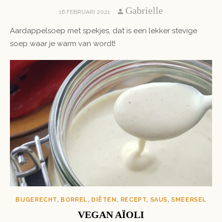
Author
Gabrielle
POSTED
16 FEBRUARI 2021
ON
Aardappelsoep met spekjes, dat is een lekker stevige
soep waar je warm van wordt!
BIJGERECHT
,
BORREL
,
DIËTEN
,
RECEPT
,
SAUS
,
SMEERSEL
VEGAN AÏOLI