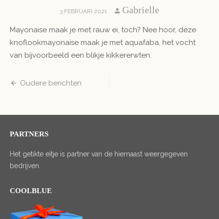
Author
Gabrielle
POSTED
3 FEBRUARI 2021
ON
Mayonaise maak je met rauw ei, toch? Nee hoor, deze
knoflookmayonaise maak je met aquafaba, het vocht
van bijvoorbeeld een blikje kikkererwten.
Berichten
Oudere berichten
navigatie
PARTNERS
Het getikte eitje is partner van de hiernaast weergegeven
bedrijven.
COOLBLUE