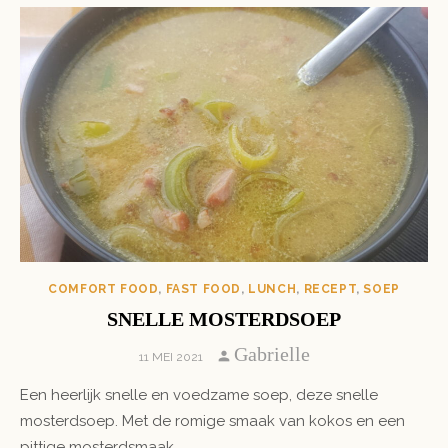
COMFORT FOOD
,
FAST FOOD
,
LUNCH
,
RECEPT
,
SOEP
SNELLE MOSTERDSOEP
Author
Gabrielle
POSTED
11 MEI 2021
ON
Een heerlijk snelle en voedzame soep, deze snelle
mosterdsoep. Met de romige smaak van kokos en een
pittige mosterdsmaak.