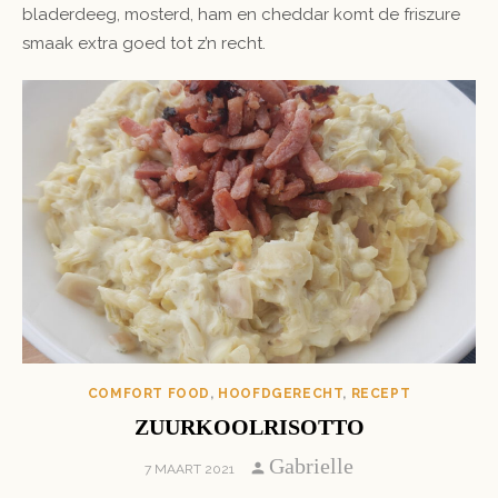
bladerdeeg, mosterd, ham en cheddar komt de friszure
smaak extra goed tot z’n recht.
COMFORT FOOD
,
HOOFDGERECHT
,
RECEPT
ZUURKOOLRISOTTO
Author
Gabrielle
POSTED
7 MAART 2021
ON