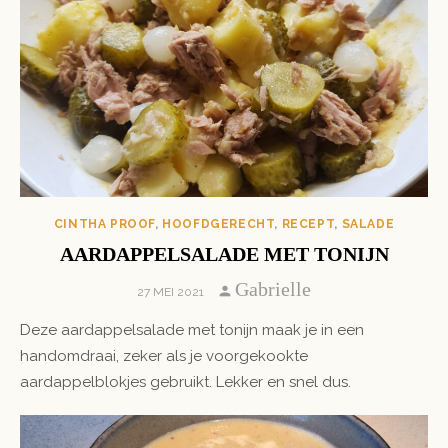
CINTHA PROOF
,
HOOFDGERECHT
,
RECEPT
,
SALADE
AARDAPPELSALADE MET TONIJN
Author
Gabrielle
POSTED
27 MEI 2021
ON
Deze aardappelsalade met tonijn maak je in een
handomdraai, zeker als je voorgekookte
aardappelblokjes gebruikt. Lekker en snel dus.