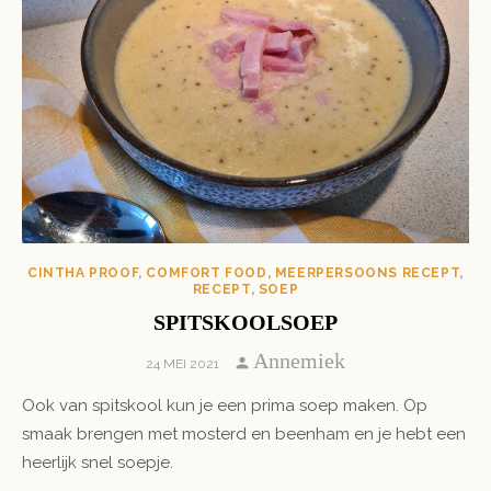
CINTHA PROOF
,
COMFORT FOOD
,
MEERPERSOONS RECEPT
,
RECEPT
,
SOEP
SPITSKOOLSOEP
Author
Annemiek
POSTED
24 MEI 2021
ON
Ook van spitskool kun je een prima soep maken. Op
smaak brengen met mosterd en beenham en je hebt een
heerlijk snel soepje.