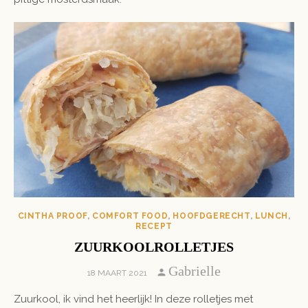
CINTHA PROOF
,
COMFORT FOOD
,
HOOFDGERECHT
,
LUNCH
,
RECEPT
ZUURKOOLROLLETJES
Author
Gabrielle
POSTED
18 MAART 2021
ON
Zuurkool, ik vind het heerlijk! In deze rolletjes met