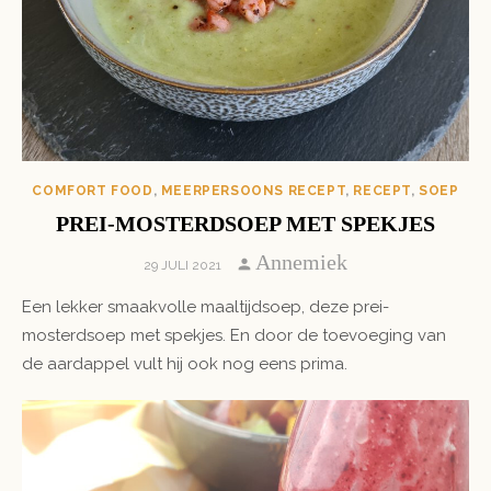
COMFORT FOOD
,
MEERPERSOONS RECEPT
,
RECEPT
,
SOEP
PREI-MOSTERDSOEP MET SPEKJES
Author
Annemiek
POSTED
29 JULI 2021
ON
Een lekker smaakvolle maaltijdsoep, deze prei-
mosterdsoep met spekjes. En door de toevoeging van
de aardappel vult hij ook nog eens prima.