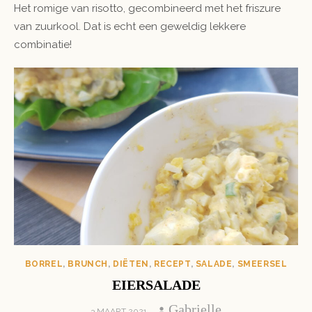
Het romige van risotto, gecombineerd met het friszure
van zuurkool. Dat is echt een geweldig lekkere
combinatie!
BORREL
,
BRUNCH
,
DIËTEN
,
RECEPT
,
SALADE
,
SMEERSEL
EIERSALADE
Author
Gabrielle
POSTED
3 MAART 2021