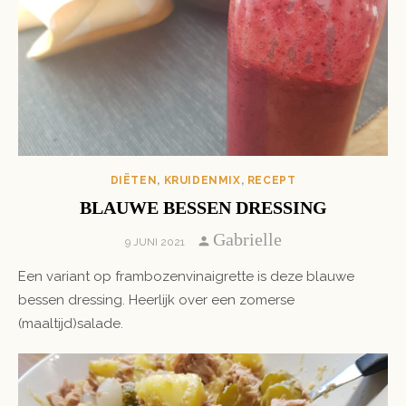
DIËTEN
,
KRUIDENMIX
,
RECEPT
BLAUWE BESSEN DRESSING
Author
Gabrielle
POSTED
9 JUNI 2021
ON
Een variant op frambozenvinaigrette is deze blauwe
bessen dressing. Heerlijk over een zomerse
(maaltijd)salade.