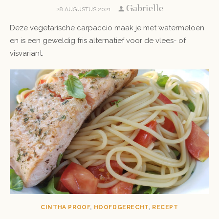
Author
Gabrielle
POSTED
28 AUGUSTUS 2021
ON
Deze vegetarische carpaccio maak je met watermeloen
en is een geweldig fris alternatief voor de vlees- of
visvariant.
CINTHA PROOF
,
HOOFDGERECHT
,
RECEPT