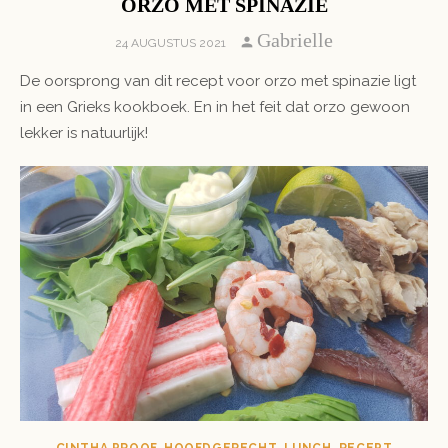
ORZO MET SPINAZIE
Author
Gabrielle
POSTED
24 AUGUSTUS 2021
ON
De oorsprong van dit recept voor orzo met spinazie ligt
in een Grieks kookboek. En in het feit dat orzo gewoon
lekker is natuurlijk!