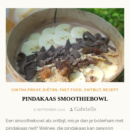
CINTHA PROOF
,
DIËTEN
,
FAST FOOD
,
ONTBIJT
,
RECEPT
PINDAKAAS SMOOTHIEBOWL
Author
Gabrielle
POSTED
8 SEPTEMBER 2021
ON
Een smoothiebowl als ontbijt, mis je dan je boterham met
pindakaas niet? Welnee, die pindakaas kan gewoon