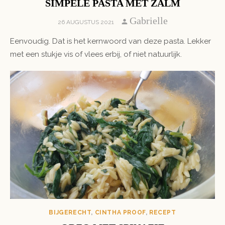
SIMPELE PASTA MET ZALM
Author
Gabrielle
POSTED
26 AUGUSTUS 2021
ON
Eenvoudig. Dat is het kernwoord van deze pasta. Lekker
met een stukje vis of vlees erbij, of niet natuurlijk.
BIJGERECHT
,
CINTHA PROOF
,
RECEPT