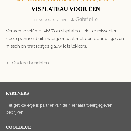
CINTHA PROOF
,
HOOFDGERECHT
,
LUNCH
,
RECEPT
VISPLATEAU VOOR ÉÉN
Author
Gabrielle
POSTED
22 AUGUSTUS 2021
ON
Verwen jezelf met vis! Zo’n visplateau ziet er misschien
heel spannend uit, maar je maakt met een paar blikjes en
misschien wat restjes gauw iets lekkers.
Berichten
Oudere berichten
navigatie
PARTNERS
Het getikte eitje is partner van de hiernaast weergegeven
bedrijven.
COOLBLUE