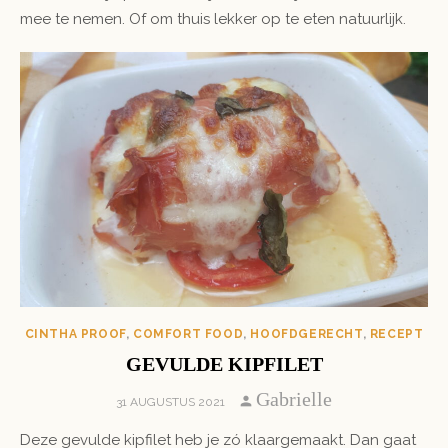
mee te nemen. Of om thuis lekker op te eten natuurlijk.
CINTHA PROOF
,
COMFORT FOOD
,
HOOFDGERECHT
,
RECEPT
GEVULDE KIPFILET
Author
Gabrielle
POSTED
31 AUGUSTUS 2021
ON
Deze gevulde kipfilet heb je zó klaargemaakt. Dan gaat