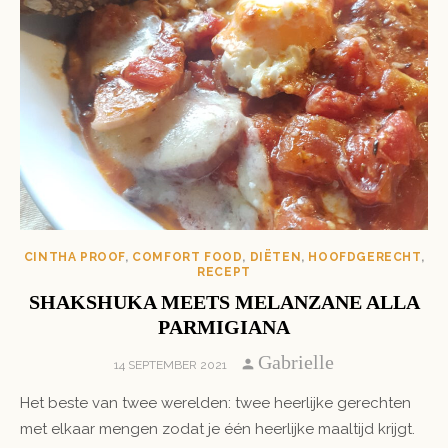
CINTHA PROOF
,
COMFORT FOOD
,
DIËTEN
,
HOOFDGERECHT
,
RECEPT
SHAKSHUKA MEETS MELANZANE ALLA
PARMIGIANA
Author
Gabrielle
POSTED
14 SEPTEMBER 2021
ON
Het beste van twee werelden: twee heerlijke gerechten
met elkaar mengen zodat je één heerlijke maaltijd krijgt.