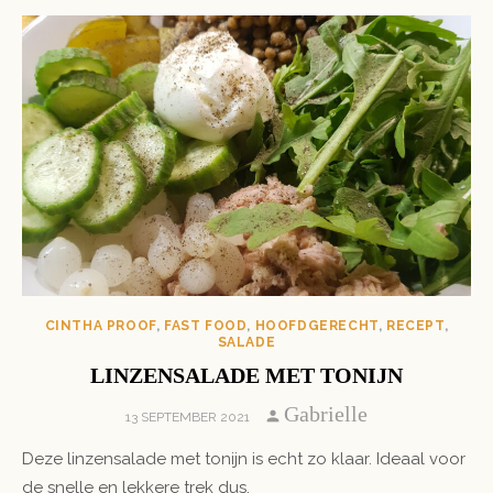
CINTHA PROOF
,
FAST FOOD
,
HOOFDGERECHT
,
RECEPT
,
SALADE
LINZENSALADE MET TONIJN
Author
Gabrielle
POSTED
13 SEPTEMBER 2021
ON
Deze linzensalade met tonijn is echt zo klaar. Ideaal voor
de snelle en lekkere trek dus.