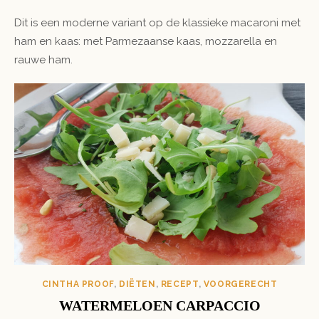
ON
Dit is een moderne variant op de klassieke macaroni met
ham en kaas: met Parmezaanse kaas, mozzarella en
rauwe ham.
CINTHA PROOF
,
DIËTEN
,
RECEPT
,
VOORGERECHT
WATERMELOEN CARPACCIO