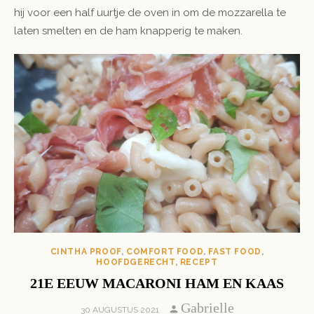
hij voor een half uurtje de oven in om de mozzarella te
laten smelten en de ham knapperig te maken.
CINTHA PROOF
,
COMFORT FOOD
,
FAST FOOD
,
HOOFDGERECHT
,
RECEPT
21E EEUW MACARONI HAM EN KAAS
Author
Gabrielle
POSTED
30 AUGUSTUS 2021