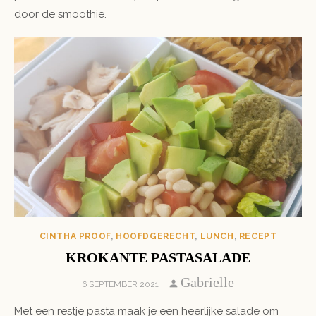
door de smoothie.
CINTHA PROOF
,
HOOFDGERECHT
,
LUNCH
,
RECEPT
KROKANTE PASTASALADE
Author
Gabrielle
POSTED
6 SEPTEMBER 2021
ON
Met een restje pasta maak je een heerlijke salade om