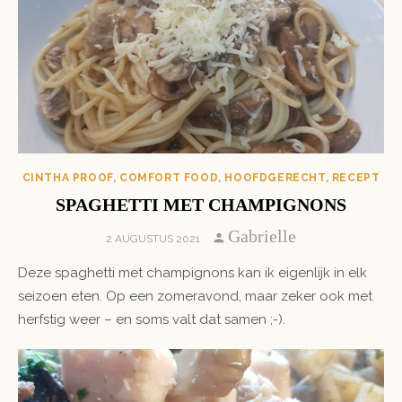
CINTHA PROOF
,
COMFORT FOOD
,
HOOFDGERECHT
,
RECEPT
SPAGHETTI MET CHAMPIGNONS
Author
Gabrielle
POSTED
2 AUGUSTUS 2021
ON
Deze spaghetti met champignons kan ik eigenlijk in elk
seizoen eten. Op een zomeravond, maar zeker ook met
herfstig weer – en soms valt dat samen ;-).