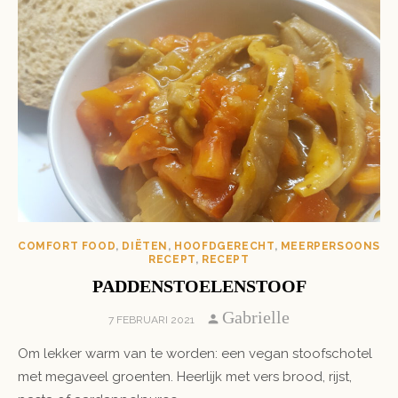
COMFORT FOOD
,
DIËTEN
,
HOOFDGERECHT
,
MEERPERSOONS
RECEPT
,
RECEPT
PADDENSTOELENSTOOF
Author
Gabrielle
POSTED
7 FEBRUARI 2021
ON
Om lekker warm van te worden: een vegan stoofschotel
met megaveel groenten. Heerlijk met vers brood, rijst,