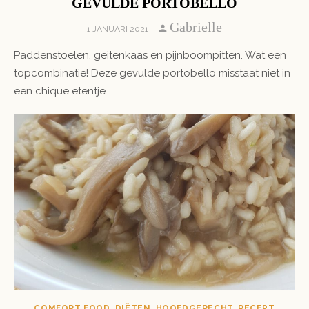
GEVULDE PORTOBELLO
Author
Gabrielle
POSTED
1 JANUARI 2021
ON
Paddenstoelen, geitenkaas en pijnboompitten. Wat een
topcombinatie! Deze gevulde portobello misstaat niet in
een chique etentje.
COMFORT FOOD
,
DIËTEN
,
HOOFDGERECHT
,
RECEPT