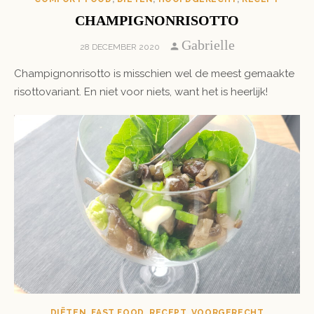
CHAMPIGNONRISOTTO
Author
Gabrielle
POSTED
28 DECEMBER 2020
ON
Champignonrisotto is misschien wel de meest gemaakte
risottovariant. En niet voor niets, want het is heerlijk!
DIËTEN
,
FAST FOOD
,
RECEPT
,
VOORGERECHT