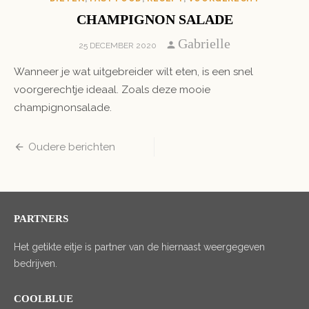
CHAMPIGNON SALADE
Author
Gabrielle
POSTED
25 DECEMBER 2020
ON
Wanneer je wat uitgebreider wilt eten, is een snel
voorgerechtje ideaal. Zoals deze mooie
champignonsalade.
Berichten
Oudere berichten
navigatie
PARTNERS
Het getikte eitje is partner van de hiernaast weergegeven
bedrijven.
COOLBLUE