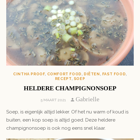
CINTHA PROOF
,
COMFORT FOOD
,
DIËTEN
,
FAST FOOD
,
RECEPT
,
SOEP
HELDERE CHAMPIGNONSOEP
Author
Gabrielle
POSTED
5 MAART 2021
ON
Soep, is eigenlijk altijd lekker. Of het nu warm of koud is
buiten, een kop soep is altijd goed. Deze heldere
champignonsoep is ook nog eens snel klaar.