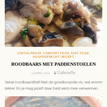
CINTHA PROOF
,
COMFORT FOOD
,
FAST FOOD
,
HOOFDGERECHT
,
RECEPT
ROODBAARS MET PADDENSTOELEN
Author
Gabrielle
POSTED
13 APRIL 2021
ON
Verse roodbaarsfilet! Niet de goedkoopste vis, wel enorm
lekker. En je mag jezelf daar best eens mee verwennen.