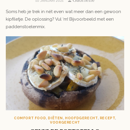
POSTED
10 JANUARI 2021
ON
Soms heb je trek in nét even wat meer dan een gewoon
kipfiletje. De oplossing? Vul ‘m! Bijvoorbeeld met een
paddenstoelenmix.
COMFORT FOOD
,
DIËTEN
,
HOOFDGERECHT
,
RECEPT
,
VOORGERECHT