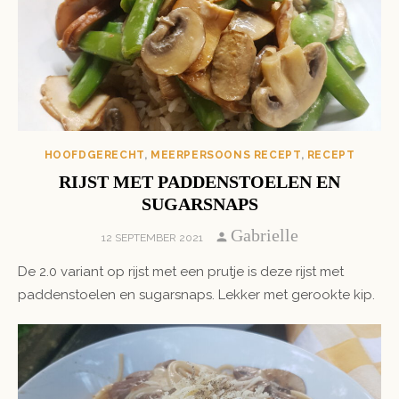
HOOFDGERECHT
,
MEERPERSOONS RECEPT
,
RECEPT
RIJST MET PADDENSTOELEN EN
SUGARSNAPS
Author
Gabrielle
POSTED
12 SEPTEMBER 2021
ON
De 2.0 variant op rijst met een prutje is deze rijst met
paddenstoelen en sugarsnaps. Lekker met gerookte kip.