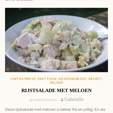
CINTHA PROOF
,
FAST FOOD
,
HOOFDGERECHT
,
RECEPT
,
SALADE
RIJSTSALADE MET MELOEN
Author
Gabrielle
POSTED
15 AUGUSTUS 2021
ON
Deze rijstsalade met meloen is lekker fris en pittig. En als