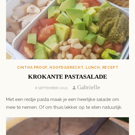
CINTHA PROOF
,
HOOFDGERECHT
,
LUNCH
,
RECEPT
KROKANTE PASTASALADE
Author
Gabrielle
POSTED
6 SEPTEMBER 2021
ON
Met een restje pasta maak je een heerlijke salade om
mee te nemen. Of om thuis lekker op te eten natuurlijk.