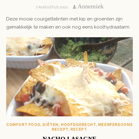
Author
Annemiek
POSTED
7 AUGUSTUS 2021
ON
Deze mooie courgettelinten met kip en groenten zijn
gemakkelijk te maken en ook nog eens koolhydraatarm.
COMFORT FOOD
,
DIËTEN
,
HOOFDGERECHT
,
MEERPERSOONS
RECEPT
,
RECEPT
NACHO LASAGNE