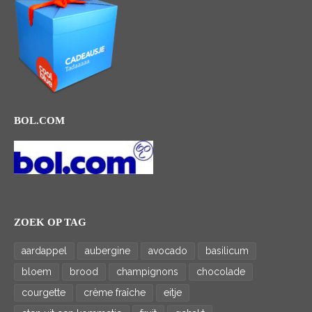
BOL.COM
ZOEK OP TAG
aardappel
aubergine
avocado
basilicum
bloem
brood
champignons
chocolade
courgette
crème fraîche
eitje