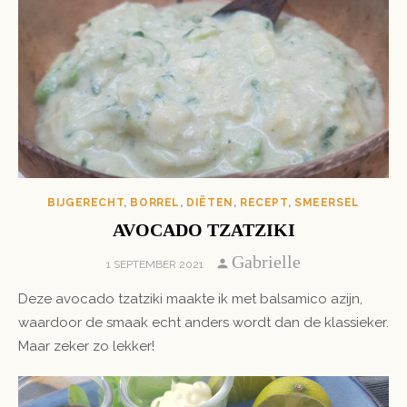
BIJGERECHT
,
BORREL
,
DIËTEN
,
RECEPT
,
SMEERSEL
AVOCADO TZATZIKI
Author
Gabrielle
POSTED
1 SEPTEMBER 2021
ON
Deze avocado tzatziki maakte ik met balsamico azijn,
waardoor de smaak echt anders wordt dan de klassieker.
Maar zeker zo lekker!