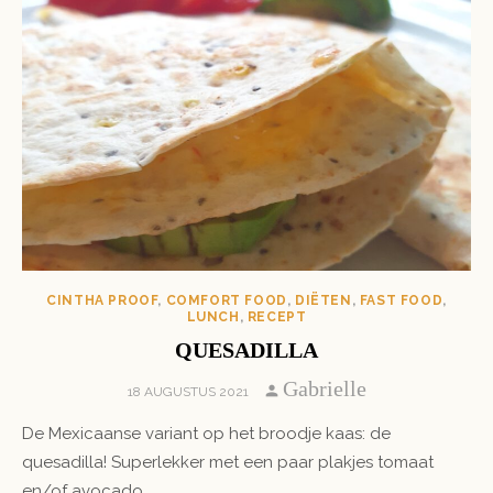
CINTHA PROOF
,
COMFORT FOOD
,
DIËTEN
,
FAST FOOD
,
LUNCH
,
RECEPT
QUESADILLA
Author
Gabrielle
POSTED
18 AUGUSTUS 2021
ON
De Mexicaanse variant op het broodje kaas: de
quesadilla! Superlekker met een paar plakjes tomaat
en/of avocado.