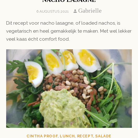
Author
Gabrielle
POSTED
6 AUGUSTUS 2021
ON
Dit recept voor nacho lasagne, of loaded nachos, is
vegetarisch en heel gemakkelijk te maken. Met wel lekker
veel kaas écht comfort food.
CINTHA PROOF
,
LUNCH
,
RECEPT
,
SALADE