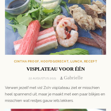
CINTHA PROOF
,
HOOFDGERECHT
,
LUNCH
,
RECEPT
VISPLATEAU VOOR ÉÉN
Author
Gabrielle
POSTED
22 AUGUSTUS 2021
ON
Verwen jezelf met vis! Zo’n visplateau ziet er misschien
heel spannend uit, maar je maakt met een paar blikjes en
misschien wat restjes gauw iets lekkers.