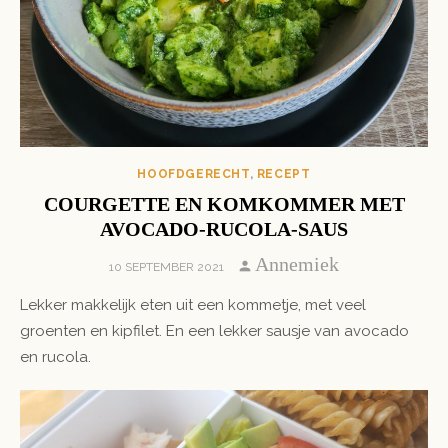
HOOFDGERECHT
,
RECEPT
COURGETTE EN KOMKOMMER MET
AVOCADO-RUCOLA-SAUS
Author
Annemiek
POSTED
10 SEPTEMBER 2021
ON
Lekker makkelijk eten uit een kommetje, met veel
groenten en kipfilet. En een lekker sausje van avocado
en rucola.