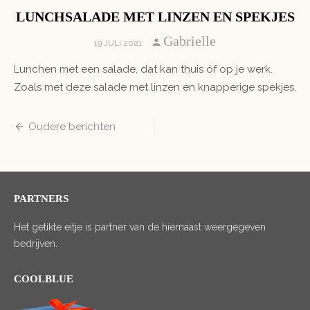
LUNCHSALADE MET LINZEN EN SPEKJES
Author
Gabrielle
POSTED
19 JULI 2021
ON
Lunchen met een salade, dat kan thuis óf op je werk.
Zoals met deze salade met linzen en knapperige spekjes.
Berichten
Oudere berichten
navigatie
PARTNERS
Het getikte eitje is partner van de hiernaast weergegeven
bedrijven.
COOLBLUE