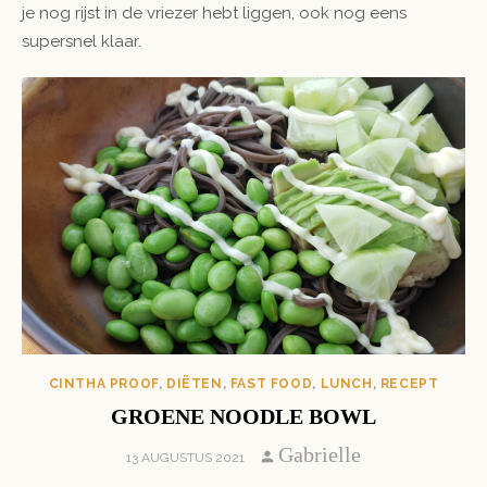
je nog rijst in de vriezer hebt liggen, ook nog eens
supersnel klaar.
CINTHA PROOF
,
DIËTEN
,
FAST FOOD
,
LUNCH
,
RECEPT
GROENE NOODLE BOWL
Author
Gabrielle
POSTED
13 AUGUSTUS 2021
ON