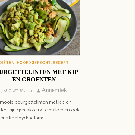
DIËTEN
,
HOOFDGERECHT
,
RECEPT
URGETTELINTEN MET KIP
EN GROENTEN
Author
Annemiek
POSTED
7 AUGUSTUS 2021
ON
mooie courgettelinten met kip en
ten zijn gemakkelijk te maken en ook
ens koolhydraatarm.