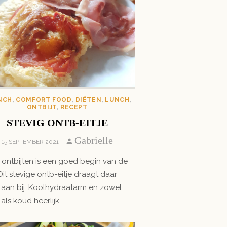
NCH
,
COMFORT FOOD
,
DIËTEN
,
LUNCH
,
ONTBIJT
,
RECEPT
STEVIG ONTB-EITJE
Author
Gabrielle
POSTED
15 SEPTEMBER 2021
ON
ontbijten is een goed begin van de
Dit stevige ontb-eitje draagt daar
 aan bij. Koolhydraatarm en zowel
als koud heerlijk.