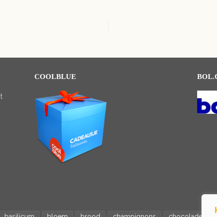
COOLBLUE
BOL
t
basilicum
bloem
brood
champignons
chocolade