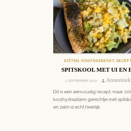
DIËTEN
,
HOOFDGERECHT
,
RECEP
SPITSKOOL MET UI EN 
Author
Annemiek
POSTED
2 SEPTEMBER 2021
ON
Dit is een eenvoudig recept, maar zo’
koolhydraatarm gerechtje met spitsko
en zalm is echt heerlijk.