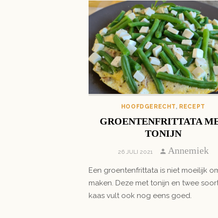
HOOFDGERECHT
,
RECEPT
GROENTENFRITTATA M
TONIJN
Author
Annemiek
POSTED
26 JULI 2021
ON
Een groentenfrittata is niet moeilijk o
maken. Deze met tonijn en twee soor
kaas vult ook nog eens goed.