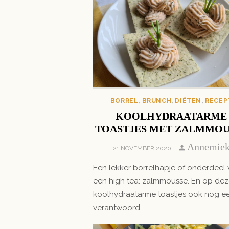
BORREL
,
BRUNCH
,
DIËTEN
,
RECEP
KOOLHYDRAATARME
TOASTJES MET ZALMMOU
Author
Annemie
POSTED
21 NOVEMBER 2020
ON
Een lekker borrelhapje of onderdeel
een high tea: zalmmousse. En op de
koolhydraatarme toastjes ook nog e
verantwoord.