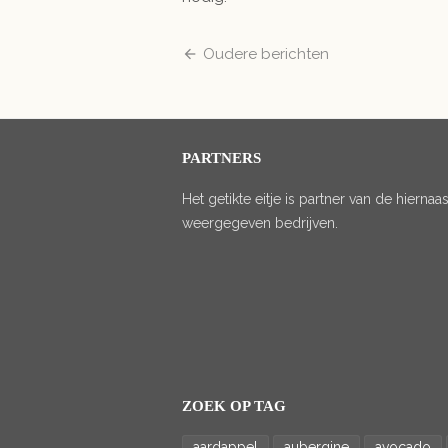
Berichten
Oudere berichten
navigatie
PARTNERS
Het getikte eitje is partner van de hiernaas
weergegeven bedrijven.
ZOEK OP TAG
aardappel
aubergine
avocado