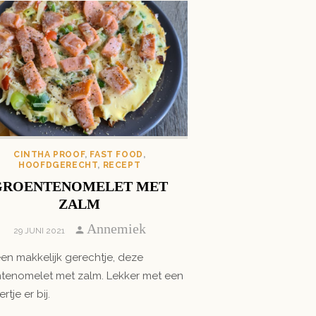
CINTHA PROOF
,
FAST FOOD
,
HOOFDGERECHT
,
RECEPT
GROENTENOMELET MET
ZALM
Author
Annemiek
POSTED
29 JUNI 2021
ON
en makkelijk gerechtje, deze
tenomelet met zalm. Lekker met een
rtje er bij.