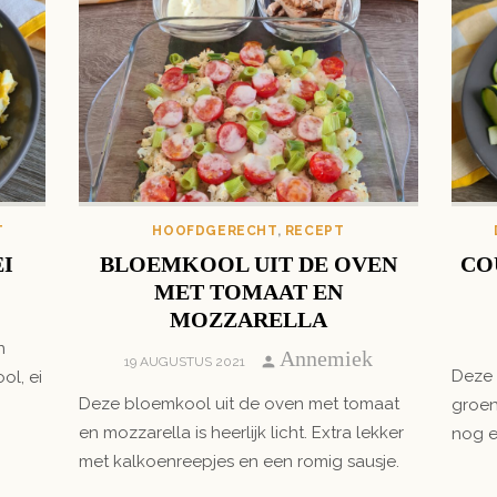
T
HOOFDGERECHT
,
RECEPT
EI
BLOEMKOOL UIT DE OVEN
CO
MET TOMAAT EN
MOZZARELLA
n
Author
Annemiek
POSTED
19 AUGUSTUS 2021
Deze 
ol, ei
ON
Deze bloemkool uit de oven met tomaat
groen
en mozzarella is heerlijk licht. Extra lekker
nog e
met kalkoenreepjes en een romig sausje.