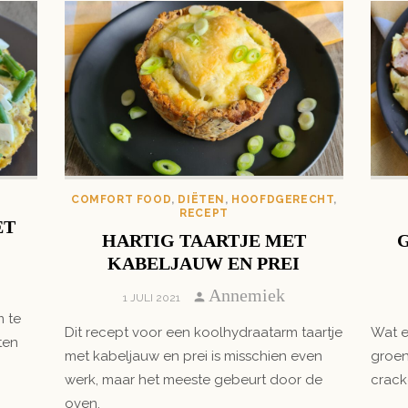
COMFORT FOOD
,
DIËTEN
,
HOOFDGERECHT
,
RECEPT
ET
HARTIG TAARTJE MET
KABELJAUW EN PREI
Author
Annemiek
POSTED
1 JULI 2021
ON
m te
Dit recept voor een koolhydraatarm taartje
Wat e
ten
met kabeljauw en prei is misschien even
groen
werk, maar het meeste gebeurt door de
cracke
oven.