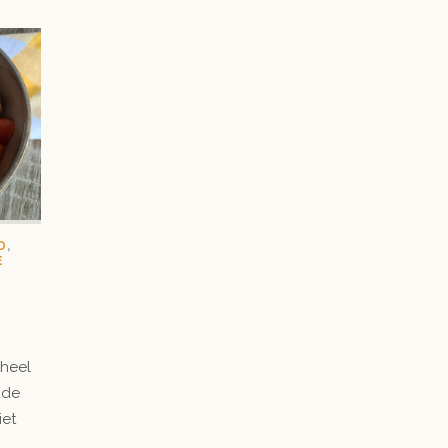
D
,
E
 heel
ade
iet