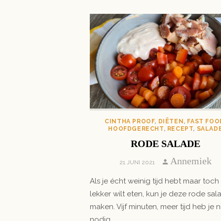
CINTHA PROOF
,
DIËTEN
,
FAST FOO
HOOFDGERECHT
,
RECEPT
,
SALAD
RODE SALADE
Author
Annemiek
POSTED
21 JUNI 2021
ON
Als je écht weinig tijd hebt maar toch
lekker wilt eten, kun je deze rode sal
maken. Vijf minuten, meer tijd heb je n
nodig.