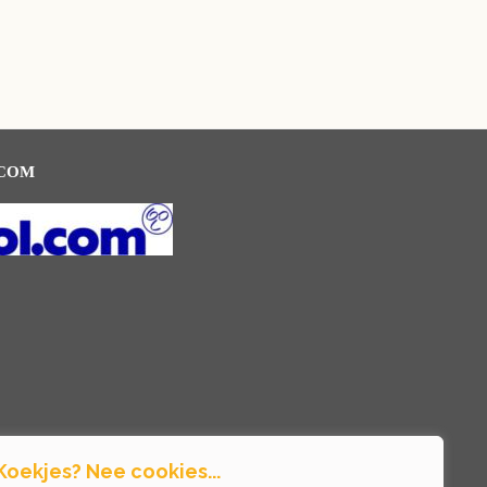
.COM
Koekjes? Nee cookies...
courgette
crème fraîche
eitje