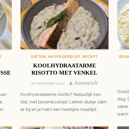
T
DIËTEN
,
HOOFDGERECHT
,
RECEPT
BRU
KOOLHYDRAATARME
SSE
RISOTTO MET VENKEL
Author
k
Annemiek
POSTED
20 NOVEMBER 2020
ON
Goed 
 van
Koolhydraatarme risotto? Natuurlijk kan
dag. 
ze
dat, met bloemkoolrijst. Lekker stukje zalm
zeker
en
er bij en je hebt een heerlijke maaltijd.
warm 