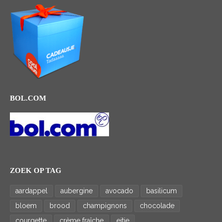
BOL.COM
ZOEK OP TAG
aardappel
aubergine
avocado
basilicum
bloem
brood
champignons
chocolade
courgette
crème fraîche
eitje