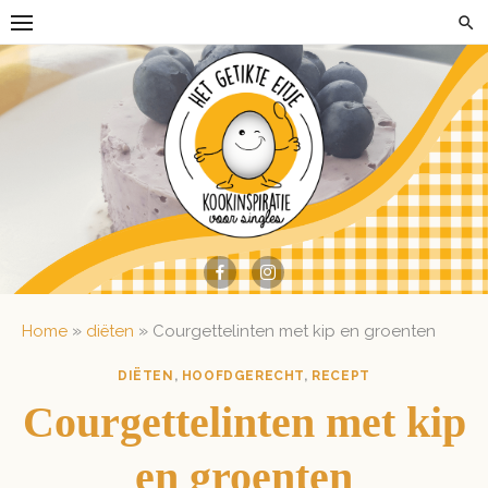
Skip
to
content
»
»
Home
diëten
Courgettelinten met kip en groenten
DIËTEN
,
HOOFDGERECHT
,
RECEPT
Courgettelinten met kip
en groenten