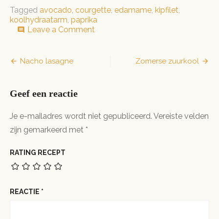
Tagged
avocado
,
courgette
,
edamame
,
kipfilet
,
koolhydraatarm
,
paprika
on
Leave a Comment
comment
Courgettelinten
met
kip
Bericht
Nacho lasagne
Zomerse zuurkool
en
navigatie
groenten
Geef een reactie
Je e-mailadres wordt niet gepubliceerd.
Vereiste velden
zijn gemarkeerd met
*
RATING RECEPT
REACTIE
*