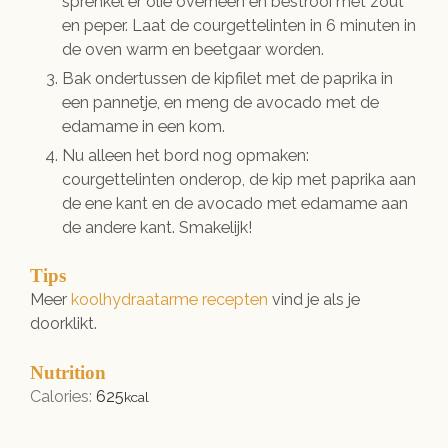
sprenkel er olie overheen en bestrooi met zout
en peper. Laat de courgettelinten in 6 minuten in
de oven warm en beetgaar worden.
Bak ondertussen de kipfilet met de paprika in
een pannetje, en meng de avocado met de
edamame in een kom.
Nu alleen het bord nog opmaken:
courgettelinten onderop, de kip met paprika aan
de ene kant en de avocado met edamame aan
de andere kant. Smakelijk!
Tips
Meer
koolhydraatarme recepten
vind je als je
doorklikt.
Nutrition
Calories:
625
kcal