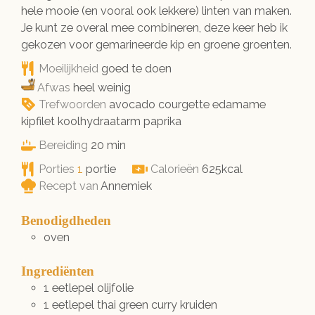
hele mooie (en vooral ook lekkere) linten van maken.
Je kunt ze overal mee combineren, deze keer heb ik
gekozen voor gemarineerde kip en groene groenten.
Moeilijkheid
goed te doen
Afwas
heel weinig
Trefwoorden
avocado courgette edamame
kipfilet koolhydraatarm paprika
minuten
Bereiding
20
min
Porties
1
portie
Calorieën
625
kcal
Recept van
Annemiek
Benodigdheden
oven
Ingrediënten
1
eetlepel
olijfolie
1
eetlepel
thai green curry kruiden