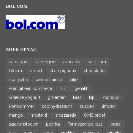
BOL.COM
ZOEK OP TAG
aardappel
aubergine
avocado
basilicum
bloem
brood
champignons
chocolade
courgette
crème fraîche
eitje
eten uit een kommetje
fruit
gehakt
Griekse yoghurt
groenten
kaas
kip
knoflook
komkommer
koolhydraatarm
kruiden
limoen
mango
mosterd
mozzarella
OMS proof
paddenstoelen
paprika
Parmezaanse kaas
pasta