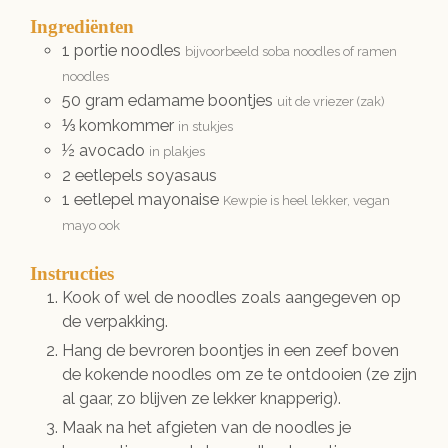
Ingrediënten
1
portie
noodles
bijvoorbeeld soba noodles of ramen
noodles
50
gram
edamame boontjes
uit de vriezer (zak)
⅓
komkommer
in stukjes
½
avocado
in plakjes
2
eetlepels
soyasaus
1
eetlepel
mayonaise
Kewpie is heel lekker, vegan
mayo ook
Instructies
Kook of wel de noodles zoals aangegeven op
de verpakking.
Hang de bevroren boontjes in een zeef boven
de kokende noodles om ze te ontdooien (ze zijn
al gaar, zo blijven ze lekker knapperig).
Maak na het afgieten van de noodles je