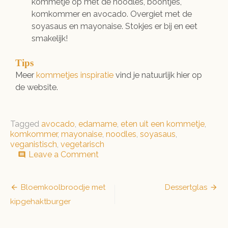
kommetje op met de noodles, boontjes,
komkommer en avocado. Overgiet met de
soyasaus en mayonaise. Stokjes er bij en eet
smakelijk!
Tips
Meer
kommetjes inspiratie
vind je natuurlijk hier op
de website.
Tagged
avocado
,
edamame
,
eten uit een kommetje
,
komkommer
,
mayonaise
,
noodles
,
soyasaus
,
veganistisch
,
vegetarisch
on
Leave a Comment
comment
Groene
noodle
bowl
Bericht
Bloemkoolbroodje met
Dessertglas
kipgehaktburger
navigatie