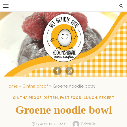
Skip
to
content
»
»
Home
Cintha proof
Groene noodle bowl
CINTHA PROOF
,
DIËTEN
,
FAST FOOD
,
LUNCH
,
RECEPT
Groene noodle bowl
Author
POSTED
Gabrielle
13 AUGUSTUS 2021