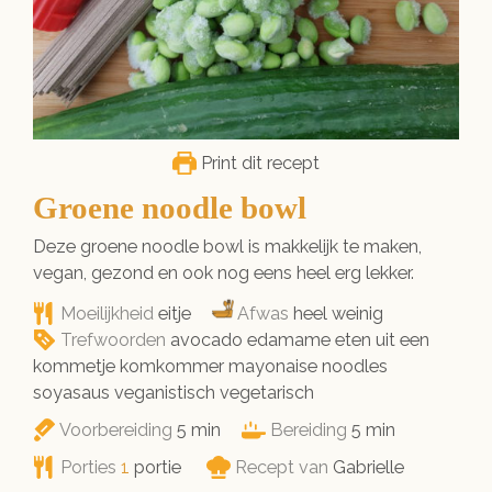
Print dit recept
Groene noodle bowl
Deze groene noodle bowl is makkelijk te maken,
vegan, gezond en ook nog eens heel erg lekker.
Moeilijkheid
eitje
Afwas
heel weinig
Trefwoorden
avocado edamame eten uit een
kommetje komkommer mayonaise noodles
soyasaus veganistisch vegetarisch
minuten
minuten
Voorbereiding
5
min
Bereiding
5
min
Porties
1
portie
Recept van
Gabrielle