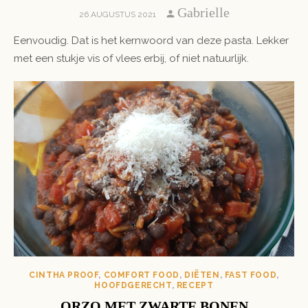
Author
Gabrielle
POSTED
26 AUGUSTUS 2021
ON
Eenvoudig. Dat is het kernwoord van deze pasta. Lekker
met een stukje vis of vlees erbij, of niet natuurlijk.
CINTHA PROOF
,
COMFORT FOOD
,
DIËTEN
,
FAST FOOD
,
HOOFDGERECHT
,
RECEPT
ORZO MET ZWARTE BONEN