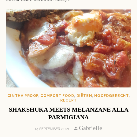
CINTHA PROOF
,
COMFORT FOOD
,
DIËTEN
,
HOOFDGERECHT
,
RECEPT
SHAKSHUKA MEETS MELANZANE ALLA
PARMIGIANA
Author
Gabrielle
POSTED
14 SEPTEMBER 2021
ON