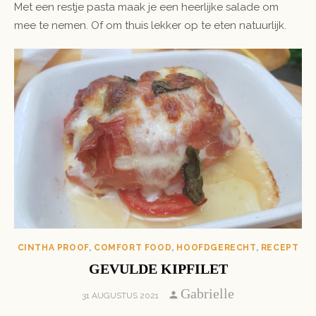
Met een restje pasta maak je een heerlijke salade om
mee te nemen. Of om thuis lekker op te eten natuurlijk.
CINTHA PROOF
,
COMFORT FOOD
,
HOOFDGERECHT
,
RECEPT
GEVULDE KIPFILET
Author
Gabrielle
POSTED
31 AUGUSTUS 2021
ON