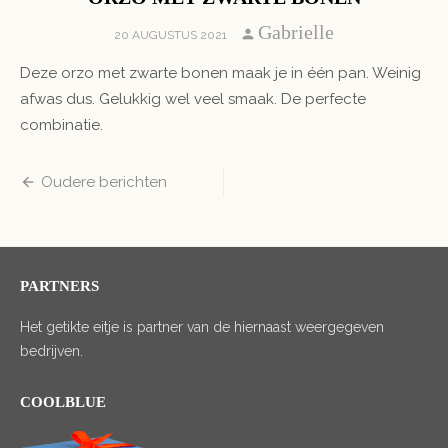
Author
Gabrielle
POSTED
20 AUGUSTUS 2021
ON
Deze orzo met zwarte bonen maak je in één pan. Weinig
afwas dus. Gelukkig wel veel smaak. De perfecte
combinatie.
Berichten
Oudere berichten
navigatie
PARTNERS
Het getikte eitje is partner van de hiernaast weergegeven
bedrijven.
COOLBLUE