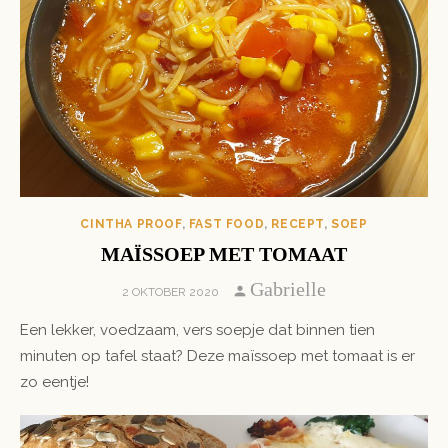
CINTHA PROOF
,
FAST FOOD
,
RECEPT
,
SOEP
MAÏSSOEP MET TOMAAT
Author
Gabrielle
POSTED
2 OKTOBER 2020
ON
Een lekker, voedzaam, vers soepje dat binnen tien
minuten op tafel staat? Deze maïssoep met tomaat is er
zo eentje!