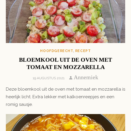
HOOFDGERECHT
,
RECEPT
BLOEMKOOL UIT DE OVEN MET
TOMAAT EN MOZZARELLA
Author
Annemiek
POSTED
19 AUGUSTUS 2021
ON
Deze bloemkool uit de oven met tomaat en mozzarella is
heerlijk licht. Extra lekker met kalkoenreepjes en een
romig sausje.