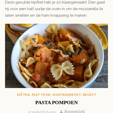
Deze gevulde kipfilet heb je zó klaargemaakt. Dan gaat
hij voor een half uurtje de oven in om de mozzarella te
laten smelten en de ham knapperig te maken.
DIËTEN
,
FAST FOOD
,
HOOFDGERECHT
,
RECEPT
PASTA POMPOEN
Author
Annemiek
POSTED
27 AUGUSTUS 2021