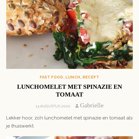
FAST FOOD
,
LUNCH
,
RECEPT
LUNCHOMELET MET SPINAZIE EN
TOMAAT
Author
Gabrielle
POSTED
13 AUGUSTUS 2020
ON
Lekker hoor, zo’n lunchomelet met spinazie en tomaat als
je thuiswerkt.