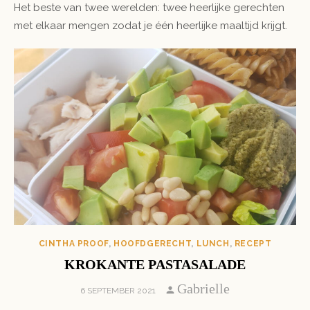
Het beste van twee werelden: twee heerlijke gerechten
met elkaar mengen zodat je één heerlijke maaltijd krijgt.
CINTHA PROOF
,
HOOFDGERECHT
,
LUNCH
,
RECEPT
KROKANTE PASTASALADE
Author
Gabrielle
POSTED
6 SEPTEMBER 2021
ON