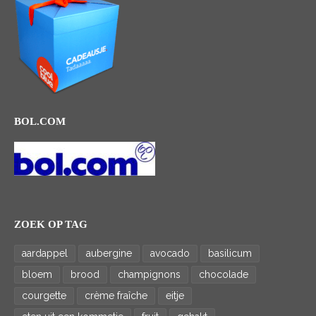
BOL.COM
ZOEK OP TAG
aardappel
aubergine
avocado
basilicum
bloem
brood
champignons
chocolade
courgette
crème fraîche
eitje