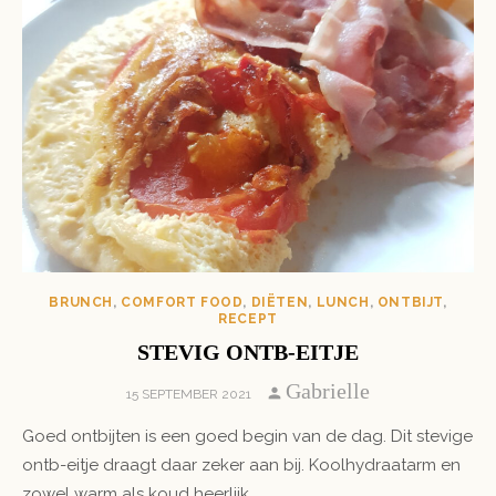
BRUNCH
,
COMFORT FOOD
,
DIËTEN
,
LUNCH
,
ONTBIJT
,
RECEPT
STEVIG ONTB-EITJE
Author
Gabrielle
POSTED
15 SEPTEMBER 2021
ON
Goed ontbijten is een goed begin van de dag. Dit stevige
ontb-eitje draagt daar zeker aan bij. Koolhydraatarm en
zowel warm als koud heerlijk.