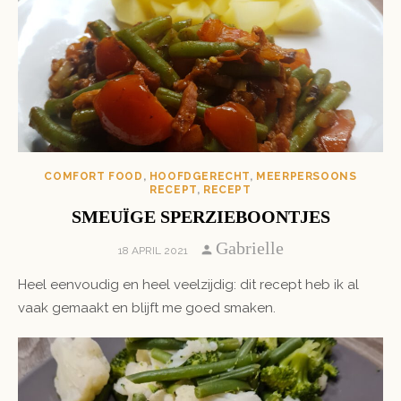
COMFORT FOOD
,
HOOFDGERECHT
,
MEERPERSOONS
RECEPT
,
RECEPT
SMEUÏGE SPERZIEBOONTJES
Author
Gabrielle
POSTED
18 APRIL 2021
ON
Heel eenvoudig en heel veelzijdig: dit recept heb ik al
vaak gemaakt en blijft me goed smaken.