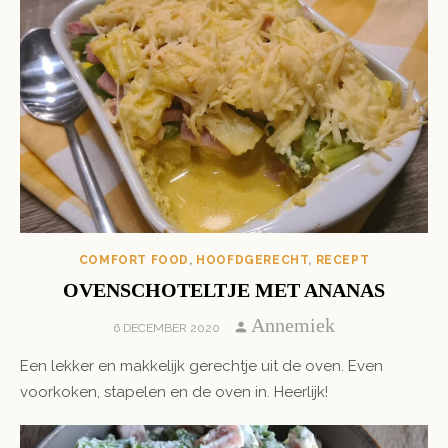
COMFORT FOOD
,
HOOFDGERECHT
,
RECEPT
OVENSCHOTELTJE MET ANANAS
Author
Annemiek
POSTED
6 DECEMBER 2020
ON
Een lekker en makkelijk gerechtje uit de oven. Even
voorkoken, stapelen en de oven in. Heerlijk!