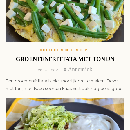
HOOFDGERECHT
,
RECEPT
GROENTENFRITTATA MET TONIJN
Author
Annemiek
POSTED
26 JULI 2021
ON
Een groentenfrittata is niet moeilijk om te maken. Deze
met tonijn en twee soorten kaas vult ook nog eens goed.