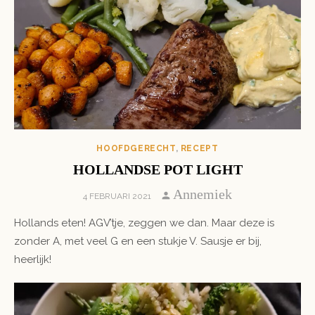
HOOFDGERECHT
,
RECEPT
HOLLANDSE POT LIGHT
Author
Annemiek
POSTED
4 FEBRUARI 2021
ON
Hollands eten! AGV’tje, zeggen we dan. Maar deze is
zonder A, met veel G en een stukje V. Sausje er bij,
heerlijk!