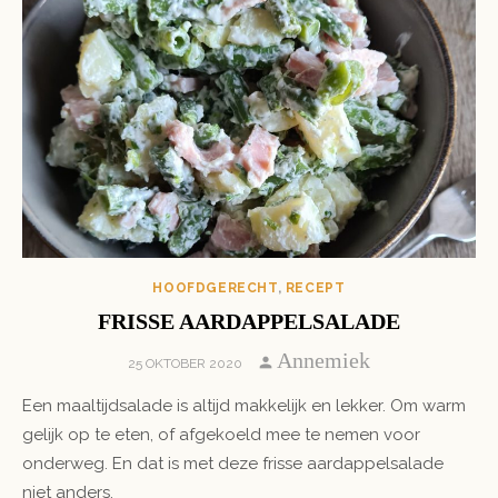
HOOFDGERECHT
,
RECEPT
FRISSE AARDAPPELSALADE
Author
Annemiek
POSTED
25 OKTOBER 2020
ON
Een maaltijdsalade is altijd makkelijk en lekker. Om warm
gelijk op te eten, of afgekoeld mee te nemen voor
onderweg. En dat is met deze frisse aardappelsalade
niet anders.