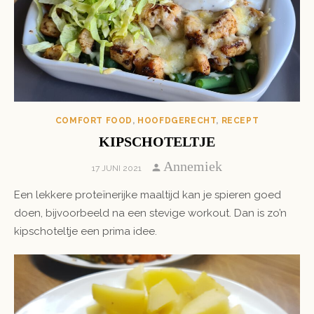
COMFORT FOOD
,
HOOFDGERECHT
,
RECEPT
KIPSCHOTELTJE
Author
Annemiek
POSTED
17 JUNI 2021
ON
Een lekkere proteïnerijke maaltijd kan je spieren goed
doen, bijvoorbeeld na een stevige workout. Dan is zo’n
kipschoteltje een prima idee.