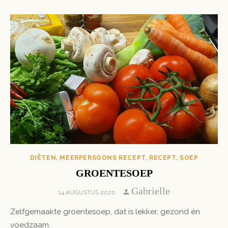
DIËTEN
,
MEERPERSOONS RECEPT
,
RECEPT
,
SOEP
GROENTESOEP
Author
Gabrielle
POSTED
14 AUGUSTUS 2020
ON
Zelfgemaakte groentesoep, dat is lekker, gezond én
voedzaam.