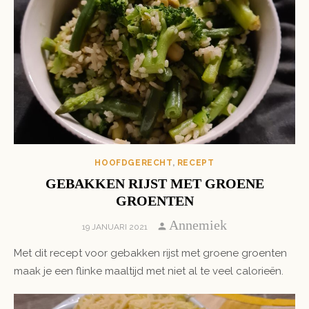
HOOFDGERECHT
,
RECEPT
GEBAKKEN RIJST MET GROENE
GROENTEN
Author
Annemiek
POSTED
19 JANUARI 2021
ON
Met dit recept voor gebakken rijst met groene groenten
maak je een flinke maaltijd met niet al te veel calorieën.