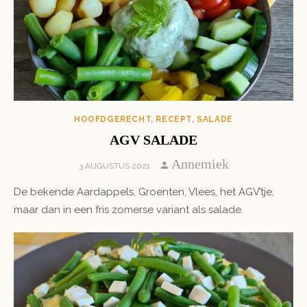
HOOFDGERECHT
,
RECEPT
,
SALADE
AGV SALADE
Author
Annemiek
POSTED
3 AUGUSTUS 2021
ON
De bekende Aardappels, Groenten, Vlees, het AGV’tje,
maar dan in een fris zomerse variant als salade.