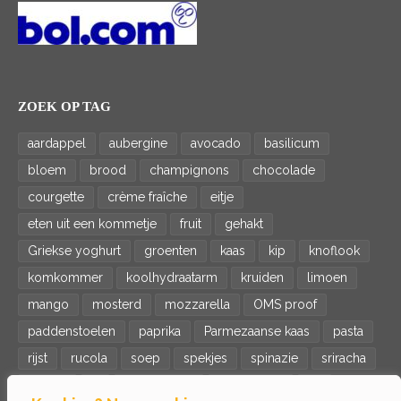
ZOEK OP TAG
aardappel
aubergine
avocado
basilicum
bloem
brood
champignons
chocolade
courgette
crème fraîche
eitje
eten uit een kommetje
fruit
gehakt
Griekse yoghurt
groenten
kaas
kip
knoflook
komkommer
koolhydraatarm
kruiden
limoen
mango
mosterd
mozzarella
OMS proof
paddenstoelen
paprika
Parmezaanse kaas
pasta
rijst
rucola
soep
spekjes
spinazie
sriracha
tomaat
ui
veganistisch
vegetarisch
vis