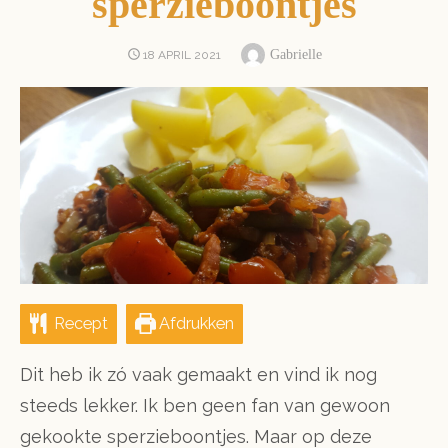
sperzieboontjes
Author
POSTED
Gabrielle
18 APRIL 2021
ON
Recept
Afdrukken
Dit heb ik zó vaak gemaakt en vind ik nog
steeds lekker. Ik ben geen fan van gewoon
gekookte sperzieboontjes. Maar op deze