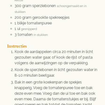
keuze
300
gram
sperziebonen
schoongemaakt en in
stukken
200
gram
gerookte spekreepjes
1
blikje
tomatenpuree
1
ui
gesnipperd
3
tomaten
in stukken
Instructies
Kook de aardappelen circa 20 minuten in licht
gezouten water gaar, of kook de rijst of pasta
volgens de aanwijzingen op de verpakking.
Kook de sperziebonen in licht gezouten water in
8-10 minuten beetgaar.
Bak in een grote koekenpan de spekjes
knapperig. Voeg de tomatenpuree toe en bak
deze even mee. Voeg dan de ui toe en bak ook
even mee. Daarna de tomatenstukjes er bij. Blijf
goed roeren en bak totdat de tomaten zacht