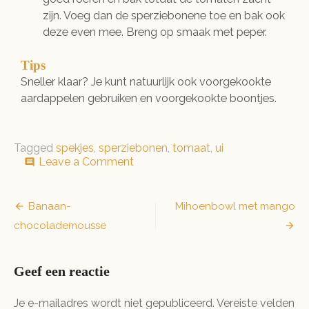
zijn. Voeg dan de sperziebonene toe en bak ook
deze even mee. Breng op smaak met peper.
Tips
Sneller klaar? Je kunt natuurlijk ook voorgekookte
aardappelen gebruiken en voorgekookte boontjes.
Tagged
spekjes
,
sperziebonen
,
tomaat
,
ui
on
Leave a Comment
comment
Smeuïge
sperzieboontjes
Bericht
Banaan-
Mihoenbowl met mango
chocolademousse
navigatie
Geef een reactie
Je e-mailadres wordt niet gepubliceerd.
Vereiste velden