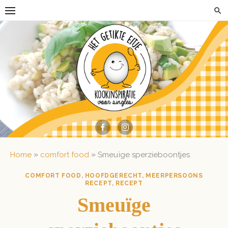
Skip
to
content
»
»
Home
comfort food
Smeuïge sperzieboontjes
COMFORT FOOD
,
HOOFDGERECHT
,
MEERPERSOONS
RECEPT
,
RECEPT
Smeuïge