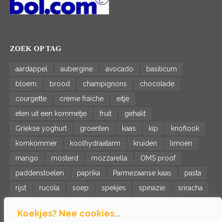
ZOEK OP TAG
aardappel
aubergine
avocado
basilicum
bloem
brood
champignons
chocolade
courgette
crème fraîche
eitje
eten uit een kommetje
fruit
gehakt
Griekse yoghurt
groenten
kaas
kip
knoflook
komkommer
koolhydraatarm
kruiden
limoen
mango
mosterd
mozzarella
OMS proof
paddenstoelen
paprika
Parmezaanse kaas
pasta
rijst
rucola
soep
spekjes
spinazie
sriracha
tomaat
ui
veganistisch
vegetarisch
vis
Koekjes? Nee cookies...
wortel
zalm
zoete aardappel