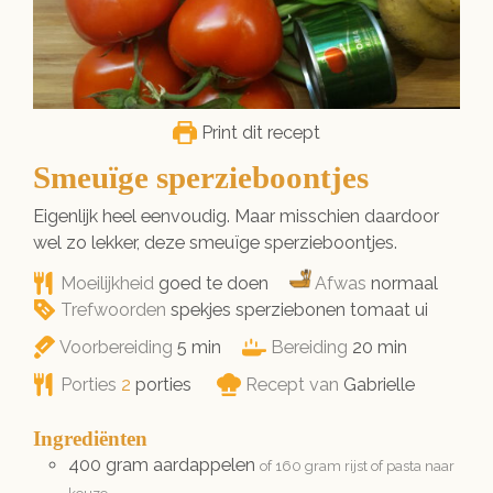
Print dit recept
Smeuïge sperzieboontjes
Eigenlijk heel eenvoudig. Maar misschien daardoor
wel zo lekker, deze smeuïge sperzieboontjes.
Moeilijkheid
goed te doen
Afwas
normaal
Trefwoorden
spekjes sperziebonen tomaat ui
minuten
minuten
Voorbereiding
5
min
Bereiding
20
min
Porties
2
porties
Recept van
Gabrielle
Ingrediënten
400
gram
aardappelen
of 160 gram rijst of pasta naar