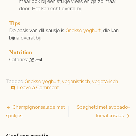
maar ook bij een stukje vlees en ga zo maar
door! Het kan echt overal bij.
Tips
De basis van dit sausje is
Griekse yoghurt
, die kan
bijna overal bij.
Nutrition
Calories:
35
kcal
Tagged
Griekse yoghurt
,
veganistisch
,
vegetarisch
on
Leave a Comment
comment
SuperSimpelSausje!
Bericht
Champignonsalade met
Spaghetti met avocado-
spekjes
tomatensaus
navigatie
Geef een reactie