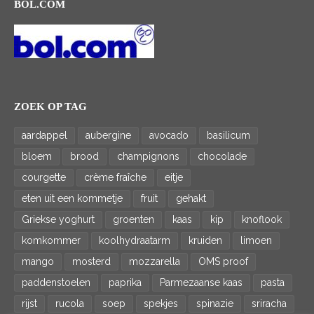
BOL.COM
ZOEK OP TAG
aardappel
aubergine
avocado
basilicum
bloem
brood
champignons
chocolade
courgette
crème fraîche
eitje
eten uit een kommetje
fruit
gehakt
Griekse yoghurt
groenten
kaas
kip
knoflook
komkommer
koolhydraatarm
kruiden
limoen
mango
mosterd
mozzarella
OMS proof
paddenstoelen
paprika
Parmezaanse kaas
pasta
rijst
rucola
soep
spekjes
spinazie
sriracha