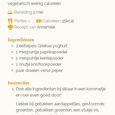
vegetarisch weinig calorieën
minuten
Bereiding
5
min
Porties
1
Calorieën
35
kcal
Recept van
Annemiek
Ingrediënten
2
eetlepels
Griekse yoghurt
1
mespuntje
paprikapoeder
1
mespuntje
kerriepoeder
1
snufje
knoflookpoeder
paar
draaien
verse peper
Instructies
Doe alle ingrediënten bij elkaar in een kommetje
en roer even goed door!
Lekker bij gebakken aardappeltjes, gestoomde
groenten, gebakken groenten, een stukje vis,