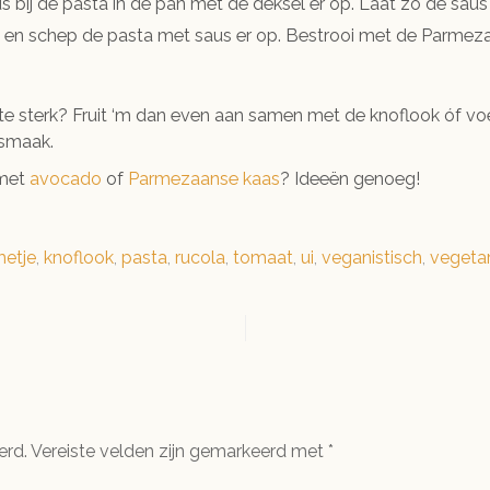
us bij de pasta in de pan met de deksel er op. Laat zo de sa
d en schep de pasta met saus er op. Bestrooi met de Parmez
 te sterk? Fruit ‘m dan even aan samen met de knoflook óf voe
nsmaak.
 met
avocado
of
Parmezaanse kaas
? Ideeën genoeg!
metje
,
knoflook
,
pasta
,
rucola
,
tomaat
,
ui
,
veganistisch
,
vegetar
erd.
Vereiste velden zijn gemarkeerd met
*