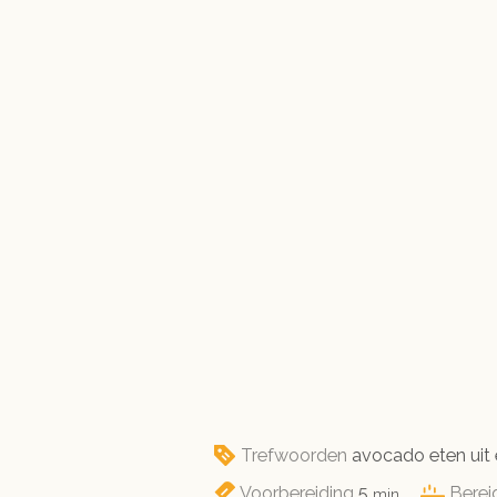
Trefwoorden
avocado eten uit
minuten
Voorbereiding
5
Berei
min