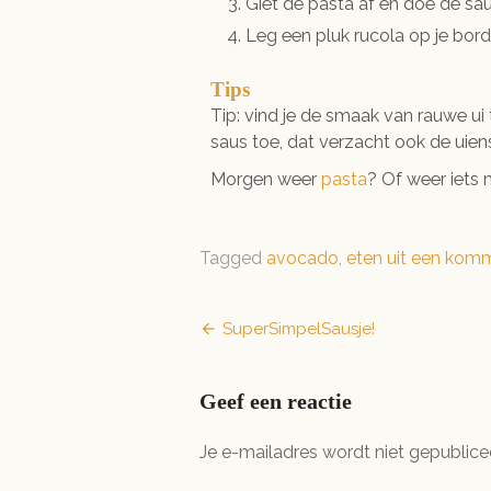
Giet de pasta af en doe de sa
Leg een pluk rucola op je bor
Tips
Tip: vind je de smaak van rauwe ui
saus toe, dat verzacht ook de uie
Morgen weer
pasta
? Of weer iets
Tagged
avocado
,
eten uit een kom
Bericht
SuperSimpelSausje!
navigatie
Geef een reactie
Je e-mailadres wordt niet gepublice