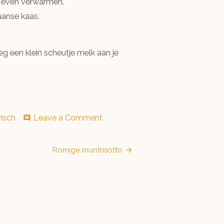
us even verwarmen.
aanse kaas.
g een klein scheutje melk aan je
on
isch
Leave a Comment
comment
Spaghetti
met
avocado-
Romige muntrisotto
tomatensaus