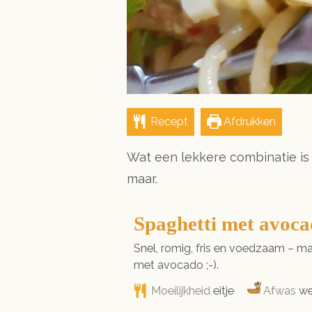
Recept
Afdrukken
Wat een lekkere combinatie is
maar.
Spaghetti met avoc
Snel, romig, fris en voedzaam – m
met avocado ;-).
Moeilijkheid
eitje
Afwas
we