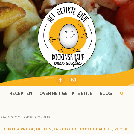
RECEPTEN
OVER HET GETIKTE EITJE
BLOG
t avocado-tomatensaus
CINTHA PROOF
,
DIËTEN
,
FAST FOOD
,
HOOFDGERECHT
,
RECEPT