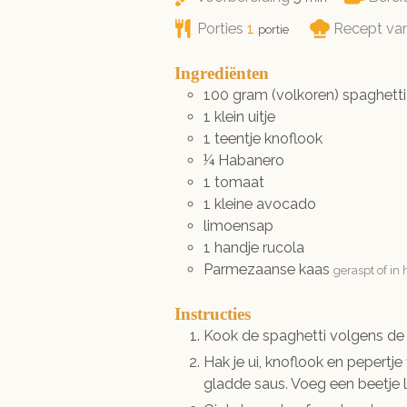
Porties
1
Recept va
portie
Ingrediënten
100
gram
(volkoren) spaghetti
1
klein
uitje
1
teentje
knoflook
¼
Habanero
1
tomaat
1
kleine
avocado
limoensap
1
handje
rucola
Parmezaanse kaas
geraspt of in 
Instructies
Kook de spaghetti volgens de 
Hak je ui, knoflook en pepert
gladde saus. Voeg een beetje