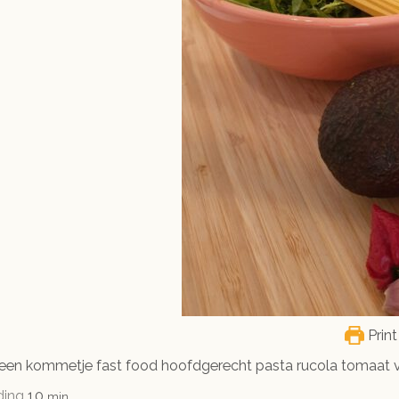
Print
 een kommetje fast food hoofdgerecht pasta rucola tomaat v
minuten
ding
10
min