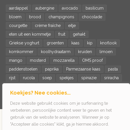
aardappel
aubergine
avocado
basilicum
bloem
brood
champignons
chocolade
courgette
crème fraîche
eitje
eten uit een kommetje
fruit
gehakt
Griekse yoghurt
groenten
kaas
kip
knoflook
komkommer
koolhydraatarm
kruiden
limoen
mango
mosterd
mozzarella
OMS proof
paddenstoelen
paprika
Parmezaanse kaas
pasta
rijst
rucola
soep
spekjes
spinazie
sriracha
tomaat
ui
veganistisch
vegetarisch
vis
Koekjes? Nee cookies...
wortel
zalm
zoete aardappel
Deze website gebruikt cookies om je surfervaring te
verbeteren, persoonlijke content weer te geven en het
gebruik van de website te analyseren. Wanneer je op
© 2022 Het getikte eitje - Kookinspiratie voor singles
"Accepteer alle cookies" klikt, ga je hiermee akkoord.