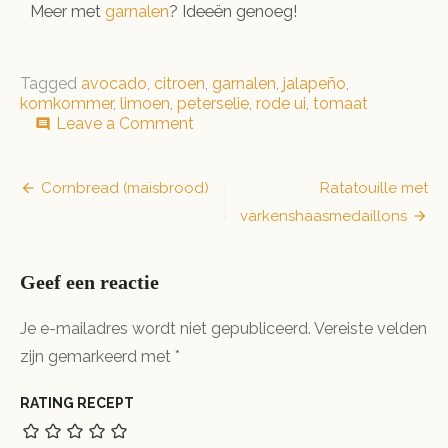
Meer met
garnalen
? Ideeën genoeg!
Tagged
avocado
,
citroen
,
garnalen
,
jalapeño
,
komkommer
,
limoen
,
peterselie
,
rode ui
,
tomaat
on
Leave a Comment
comment
Garnalen
ceviche
Bericht
Cornbread (maisbrood)
Ratatouille met
varkenshaasmedaillons
navigatie
Geef een reactie
Je e-mailadres wordt niet gepubliceerd.
Vereiste velden
zijn gemarkeerd met
*
RATING RECEPT