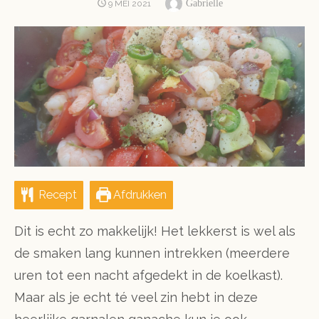
Author
POSTED
Gabrielle
9 MEI 2021
ON
Recept
Afdrukken
Dit is echt zo makkelijk! Het lekkerst is wel als
de smaken lang kunnen intrekken (meerdere
uren tot een nacht afgedekt in de koelkast).
Maar als je echt té veel zin hebt in deze