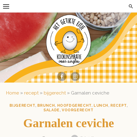
Skip
to
content
»
»
»
Home
recept
bijgerecht
Garnalen ceviche
BIJGERECHT
,
BRUNCH
,
HOOFDGERECHT
,
LUNCH
,
RECEPT
,
SALADE
,
VOORGERECHT
Garnalen ceviche