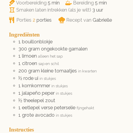
minuten
minuten
Voorbereiding
5
min
Bereiding
5
min
uur
Smaken laten intrekken (als je wilt)
3
uur
Porties
2
porties
Recept van
Gabrielle
Ingrediënten
1
bouillonblokje
300
gram
ongekookte garnalen
1
limoen
alleen het sap
1
citroen
sap en schil
200
gram
kleine tomaatjes
in kwarten
½
rode ui
in stukjes
1
komkommer
in stukjes
1
jalapeño peper
in stukjes
½
theelepel
zout
1
eetlepel
verse peterselie
fijngehakt
1
grote avocado
in stukjes
Instructies