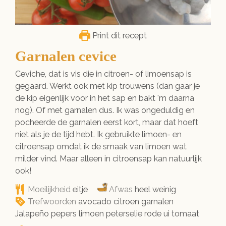
Print dit recept
Garnalen cevice
Ceviche, dat is vis die in citroen- of limoensap is
gegaard. Werkt ook met kip trouwens (dan gaar je
de kip eigenlijk voor in het sap en bakt 'm daarna
nog). Of met garnalen dus. Ik was ongeduldig en
pocheerde de garnalen eerst kort, maar dat hoeft
niet als je de tijd hebt. Ik gebruikte limoen- en
citroensap omdat ik de smaak van limoen wat
milder vind. Maar alleen in citroensap kan natuurlijk
ook!
Moeilijkheid
eitje
Afwas
heel weinig
Trefwoorden
avocado citroen garnalen
Jalapeño pepers limoen peterselie rode ui tomaat