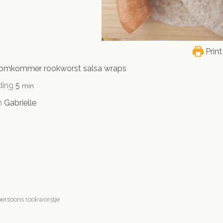
Print
 komkommer rookworst salsa wraps
minuten
ding
5
min
n
Gabrielle
persoons rookworstje