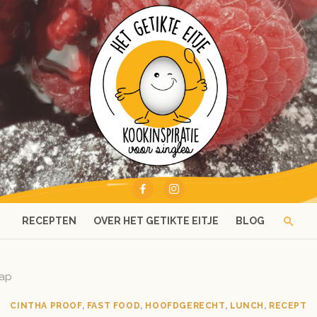
RECEPTEN
OVER HET GETIKTE EITJE
BLOG
rap
CINTHA PROOF
,
FAST FOOD
,
HOOFDGERECHT
,
LUNCH
,
RECEPT