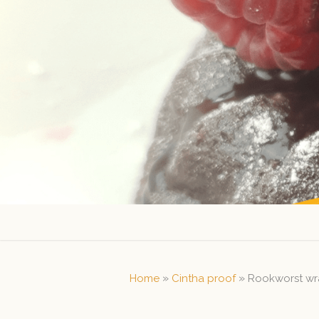
Skip
to
content
»
»
Home
Cintha proof
Rookworst w