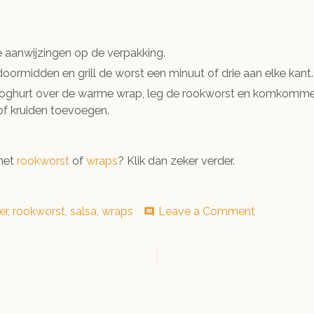
aanwijzingen op de verpakking.
oormidden en grill de worst een minuut of drie aan elke kant.
 yoghurt over de warme wrap, leg de rookworst en komkommer
of kruiden toevoegen.
 met
rookworst
of
wraps
? Klik dan zeker verder.
on
er
,
rookworst
,
salsa
,
wraps
Leave a Comment
comment
Rookworst
wrap