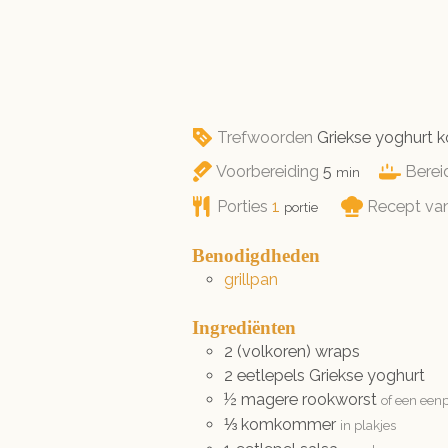
Trefwoorden
Griekse yoghurt
minuten
Voorbereiding
5
Berei
min
Porties
1
Recept va
portie
Benodigdheden
grillpan
Ingrediënten
2
(volkoren)
wraps
2
eetlepels
Griekse yoghurt
½
magere
rookworst
of een een
⅓
komkommer
in plakjes