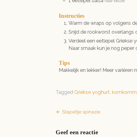
1
eetlepel
salsa
naar keuze
Instructies
Warm de wraps op volgens de 
Snijd de rookworst overlangs d
Verdeel een eetlepel Griekse
Naar smaak kun je nog peper 
Tips
Makkelijk en lekker! Meer variëren
Tagged
Griekse yoghurt
,
komkomm
Bericht
Stapeltje spinazie
navigatie
Geef een reactie