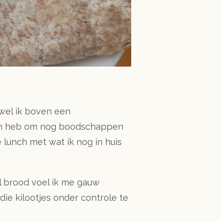
ewel ik boven een
zin heb om nog boodschappen
e lunch met wat ik nog in huis
el brood voel ik me gauw
ie kilootjes onder controle te