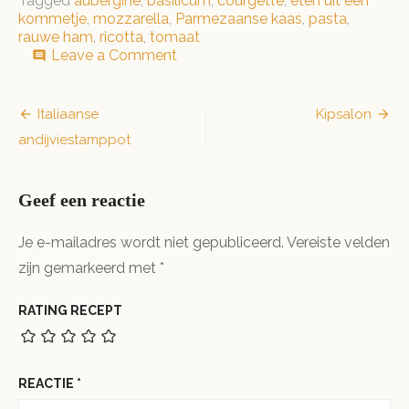
Tagged
aubergine
,
basilicum
,
courgette
,
eten uit een
kommetje
,
mozzarella
,
Parmezaanse kaas
,
pasta
,
rauwe ham
,
ricotta
,
tomaat
on
Leave a Comment
comment
Pastabowl
Bericht
Italiaanse
Kipsalon
andijviestamppot
navigatie
Geef een reactie
Je e-mailadres wordt niet gepubliceerd.
Vereiste velden
zijn gemarkeerd met
*
RATING RECEPT
REACTIE
*