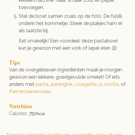
keukenmachine. Naar smaak zout en peper
toevoegen.
Stel de bowl samen zoals op de foto. De fusilli
onderin het kommetje. Steek de plakjes ham er
als laatste bij.
Eet smakelijk! Een voordeel: deze pastabowl
kun je gewoon met een vork of lepel eten 😉
Tips
Van de overgebleven ingrediënten maak je morgen
gewoon een lekkere, goedgevulde omelet! Of iets
anders met
pasta
,
aubergine
,
courgette
,
ui
,
ricotta
, of
Parmezaanse kaas
.
Nutrition
Calories:
750
kcal