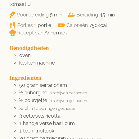
tomaat ui
minuten
minuten
Voorbereiding
5
min
Bereiding
45
min
Porties
1
portie
Calorieën
750
kcal
Recept van
Annemiek
Benodigdheden
oven
keukenmachine
Ingrediënten
50
gram
serranoham
½
aubergine
in schijven gesneden
½
courgette
in schijven gesneden
½
ui
in halve ringen gesneden
3
eetlepels
ricotta
1
handje
verse basilicum
1
teen
knoflook
30
gram
parmezaan
mag iets meer zijn