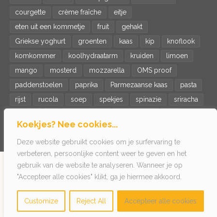
courgette
crème fraîche
eitje
eten uit een kommetje
fruit
gehakt
Griekse yoghurt
groenten
kaas
kip
knoflook
komkommer
koolhydraatarm
kruiden
limoen
mango
mosterd
mozzarella
OMS proof
paddenstoelen
paprika
Parmezaanse kaas
pasta
rijst
rucola
soep
spekjes
spinazie
sriracha
tomaat
ui
veganistisch
vegetarisch
vis
Koekjes? Nee cookies...
wortel
zalm
zoete aardappel
Deze website gebruikt cookies om je surfervaring te
verbeteren, persoonlijke content weer te geven en het
gebruik van de website te analyseren. Wanneer je op
© 2022 Het getikte eitje - Kookinspiratie voor singles
"Accepteer alle cookies" klikt, ga je hiermee akkoord.
Customize
Reject All
Accepteer alle cookies