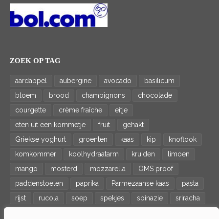
ZOEK OP TAG
aardappel
aubergine
avocado
basilicum
bloem
brood
champignons
chocolade
courgette
crème fraîche
eitje
eten uit een kommetje
fruit
gehakt
Griekse yoghurt
groenten
kaas
kip
knoflook
komkommer
koolhydraatarm
kruiden
limoen
mango
mosterd
mozzarella
OMS proof
paddenstoelen
paprika
Parmezaanse kaas
pasta
rijst
rucola
soep
spekjes
spinazie
sriracha
tomaat
ui
veganistisch
vegetarisch
vis