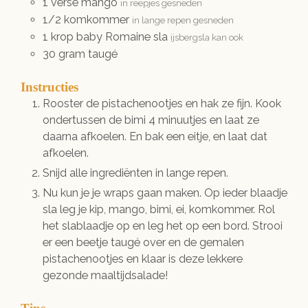
1
verse
mango
in reepjes gesneden
1/2
komkommer
in lange repen gesneden
1
krop
baby Romaine sla
ijsbergsla kan ook
30
gram
taugé
Instructies
Rooster de pistachenootjes en hak ze fijn. Kook
ondertussen de bimi 4 minuutjes en laat ze
daarna afkoelen. En bak een eitje, en laat dat
afkoelen.
Snijd alle ingrediënten in lange repen.
Nu kun je je wraps gaan maken. Op ieder blaadje
sla leg je kip, mango, bimi, ei, komkommer. Rol
het slablaadje op en leg het op een bord. Strooi
er een beetje taugé over en de gemalen
pistachenootjes en klaar is deze lekkere
gezonde maaltijdsalade!