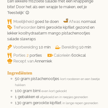
Een lekkere friszoete salade met een knapperige
bite! Door het als een wrapje te maken, eet je
'feestelijk' 😉
Moeilijkheid
goed te doen
Afwas
normaal
Trefwoorden
bimi gerookte kipfilet gezond en
lekker koolhydraatarm mango pistachenootjes
salade slawraps
minuten
minuten
Voorbereiding
10
min
Bereiding
10
min
Porties
2
porties
Calorieën
600
kcal
Recept van
Annemiek
Ingrediënten
50
gram
pistachenootjes
kort roosteren en een beetje
hakken
100
gram
bimi
even kort gekookt
1
gebakken ei
afgekoeld en in reepjes gesneden
130
gram
gerookte kipfilet
in lange repen gesneden