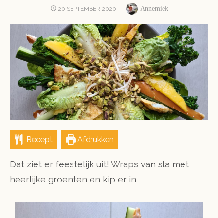
Author
POSTED
Annemiek
20 SEPTEMBER 2020
ON
Recept
Afdrukken
Dat ziet er feestelijk uit! Wraps van sla met
heerlijke groenten en kip er in.