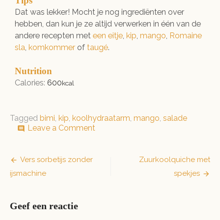
Tips
Dat was lekker! Mocht je nog ingrediënten over
hebben, dan kun je ze altijd verwerken in één van de
andere recepten met
een eitje
,
kip
,
mango
,
Romaine
sla
,
komkommer
of
taugé
.
Nutrition
Calories:
600
kcal
Tagged
bimi
,
kip
,
koolhydraatarm
,
mango
,
salade
on
Leave a Comment
comment
Kip-
mango-
wrapsalade
Bericht
Vers sorbetijs zonder
Zuurkoolquiche met
ijsmachine
spekjes
navigatie
Geef een reactie