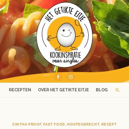
RECEPTEN
OVER HET GETIKTE EITJE
BLOG
CINTHA PROOF
,
FAST FOOD
,
HOOFDGERECHT
,
RECEPT