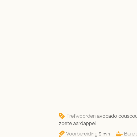
Trefwoorden
avocado couscous
zoete aardappel
minuten
Voorbereiding
5
Berei
min