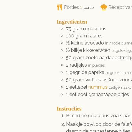
Porties
1
Recept va
portie
Ingrediënten
75
gram
couscous
100
gram
falafel
½
kleine
avocado
in mooie dunne
½
blikje
kikkererwten
uitgelekt (
50
gram
zoete aardappelfrietj
2
radijsjes
in plakjes
1
gegrilde paprika
uitgelekt, in re
50
gram
witte kaas (niet voo
1
eetlepel
hummus
zelfgemaakt
1
eetlepel
granaatappelpitjes
Instructies
Bereid de couscous zoals aan
Maak je bowl op door de fala
daarop de granaatappelpitjes.