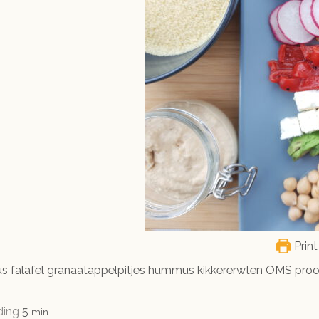
Print
 falafel granaatappelpitjes hummus kikkererwten OMS proof
minuten
ding
5
min