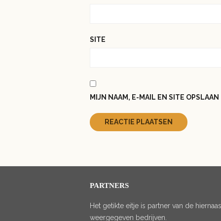
SITE
MIJN NAAM, E-MAIL EN SITE OPSLAA
PARTNERS
Het getikte eitje is partner van de hiernaas
weergegeven bedrijven.