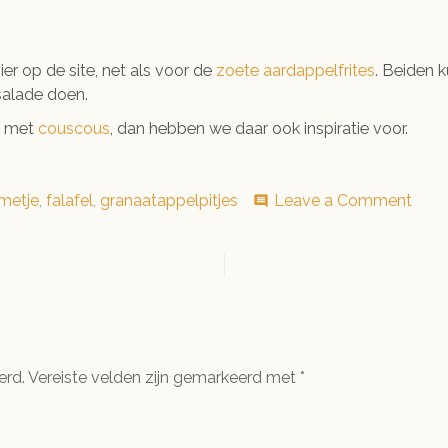
ier op de site, net als voor de
zoete aardappelfrites
. Beiden 
salade doen.
rs met
couscous
, dan hebben we daar ook inspiratie voor.
on
metje
,
falafel
,
granaatappelpitjes
Leave a Comment
comment
Falaf
bowl
erd.
Vereiste velden zijn gemarkeerd met
*