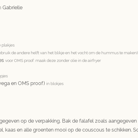
n
Gabrielle
 plakjes
gebruik de andere helft van het blikje en het vocht om de hummus te maken)
es
voor OMS proof: maak deze zonder olie in de airfryer
epjes
r vega en OMS proof)
in blokjes
gegeven op de verpakking. Bak de falafel zoals aangegeven 
fel, kaas en alle groenten mooi op de couscous te schikken