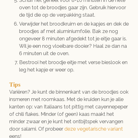
Schuif het geheel voor 8-10 minuten in de hete
oven tot de broodjes gaar zijn. Gebruik hiervoor
de tijd die op de verpakking staat.
Verwijder het broodkruim en de kapjes en dek de
broodjes af met aluminiumfolie. Bak ze nog
ongeveer 8 minuten afgedekt tot je eitje gaar is.
Wil je een nog vloeibare dooier? Haal ze dan na
6 minuten uit de oven.
Bestrooi het broodje eitje met verse bieslook en
leg het kapje er weer op.
Tips
Variëren? Je kunt de binnenkant van de broodjes ook
insmeren met roomkaas. Met de kruiden kun je alle
kanten op: van Italiaans tot pittig met cayennepeper
of chili flakes. Minder (of geen) kaas maakt het
minder zwaar en je kunt het ontbijtspek vervangen
door salami. Of probeer
deze vegetarische variant
eens!