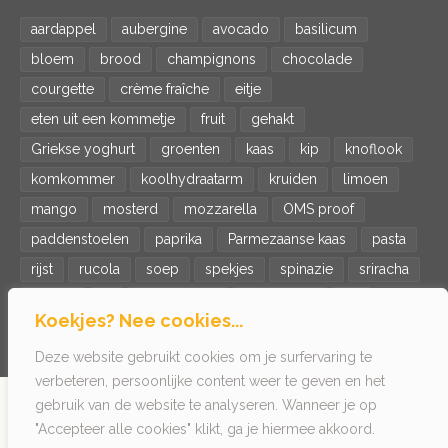
aardappel
aubergine
avocado
basilicum
bloem
brood
champignons
chocolade
courgette
crème fraîche
eitje
eten uit een kommetje
fruit
gehakt
Griekse yoghurt
groenten
kaas
kip
knoflook
komkommer
koolhydraatarm
kruiden
limoen
mango
mosterd
mozzarella
OMS proof
paddenstoelen
paprika
Parmezaanse kaas
pasta
rijst
rucola
soep
spekjes
spinazie
sriracha
tomaat
ui
veganistisch
vegetarisch
vis
Koekjes? Nee cookies...
wortel
zalm
zoete aardappel
Deze website gebruikt cookies om je surfervaring te
verbeteren, persoonlijke content weer te geven en het
gebruik van de website te analyseren. Wanneer je op
© 2022 Het getikte eitje - Kookinspiratie voor singles
"Accepteer alle cookies" klikt, ga je hiermee akkoord.