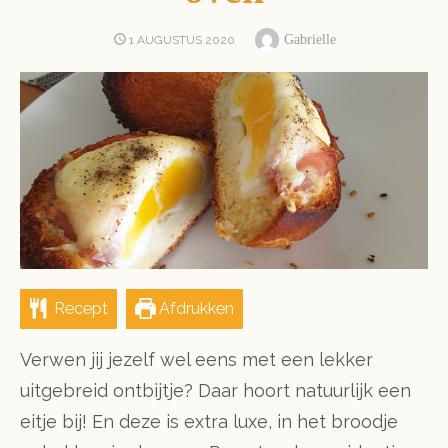
Author
POSTED
Gabrielle
1 AUGUSTUS 2020
ON
Recept
Afdrukken
Verwen jij jezelf wel eens met een lekker
uitgebreid ontbijtje? Daar hoort natuurlijk een
eitje bij! En deze is extra luxe, in het broodje