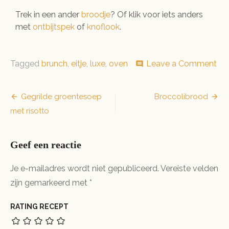
Trek in een ander
broodje
? Of klik voor iets anders
met
ontbijtspek
of
knoflook
.
on
Tagged
brunch
,
eitje
,
luxe
,
oven
Leave a Comment
comment
Bro
eitj
uit
Bericht
Gegrilde groentesoep
Broccolibrood
de
met risotto
navigatie
ov
Geef een reactie
Je e-mailadres wordt niet gepubliceerd.
Vereiste velden
zijn gemarkeerd met
*
RATING RECEPT