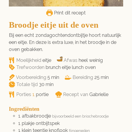
Print dit recept
Broodje eitje uit de oven
Bij een echt zondagochtendontbijtje hoort natuurlijk
een eitje. En deze is extra luxe, in het broodje in de
oven gebakken.
Moeilijkheid
eitje
Afwas
heel weinig
Trefwoorden
brunch eitje lunch oven
minuten
minuten
Voorbereiding
5
min
Bereiding
25
min
minuten
Totale tijd
30
min
Porties
1
portie
Recept van
Gabrielle
Ingrediënten
1
afbakbroodje
bijvoorbeeld een briochebroodje
1
plakje
ontbijtspek
1
klein teentje
knoflook
fijngeneden