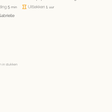
minuten
uur
ding
5
Uitlekken
1
min
uur
abrielle
 in stukken