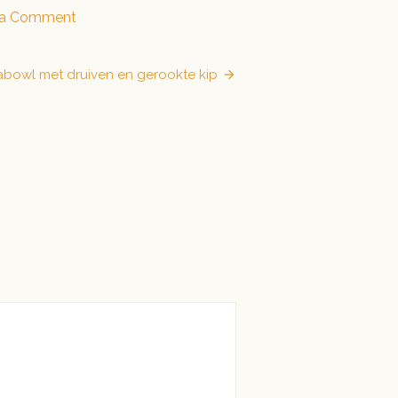
on
 a Comment
Zelfgemaakte
broodspread
abowl met druiven en gerookte kip