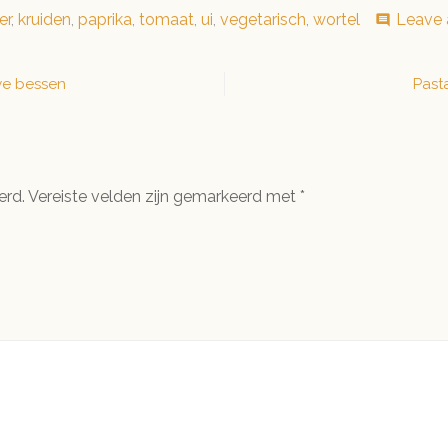
er
,
kruiden
,
paprika
,
tomaat
,
ui
,
vegetarisch
,
wortel
Leave
comment
we bessen
Past
erd.
Vereiste velden zijn gemarkeerd met
*