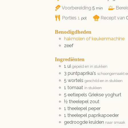
minuten
Voorbereiding
5
Berei
min
Porties
1
Recept van
G
pot
Benodigdheden
hakmolen of keukenmachine
zeef
Ingrediënten
1
ui
gepeld en in stukken
3
puntpaprika's
schoongemaakt en
5
wortels
geschild en in stukken
1
tomaat
in stukken
5
eetlepels
Griekse yoghurt
½
theelepel
zout
1
theelepel
peper
1
theelepel
paprikapoeder
gedroogde kruiden
naar smaak