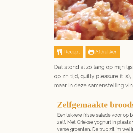
Recept
Afdrukken
Dat stond al zó lang op mijn l
op z’n tijd, guilty pleasure it
maar in deze samenstelling vin
Zelfgemaakte brood
Een lekkere frisse salade voor op b
zelf. Met Griekse yoghurt in plaat
verse groenten. De truc zit 'm wel in