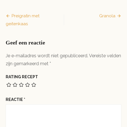
Supersnelle
chili
Bericht
Preigratin met
Granola
geitenkaas
navigatie
Geef een reactie
Je e-mailadres wordt niet gepubliceerd.
Vereiste velden
zijn gemarkeerd met
*
RATING RECEPT
REACTIE
*