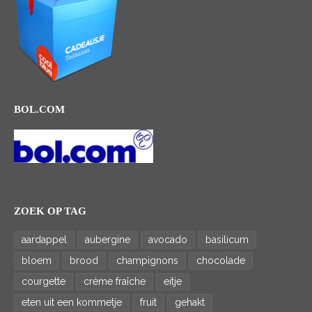
BOL.COM
ZOEK OP TAG
aardappel
aubergine
avocado
basilicum
bloem
brood
champignons
chocolade
courgette
crème fraîche
eitje
eten uit een kommetje
fruit
gehakt