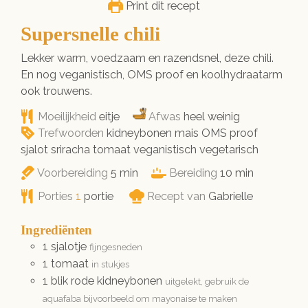
Print dit recept
Supersnelle chili
Lekker warm, voedzaam en razendsnel, deze chili.
En nog veganistisch, OMS proof en koolhydraatarm
ook trouwens.
Moeilijkheid
eitje
Afwas
heel weinig
Trefwoorden
kidneybonen mais OMS proof
sjalot sriracha tomaat veganistisch vegetarisch
minuten
minuten
Voorbereiding
5
min
Bereiding
10
min
Porties
1
portie
Recept van
Gabrielle
Ingrediënten
1
sjalotje
fijngesneden
1
tomaat
in stukjes
1
blik
rode kidneybonen
uitgelekt, gebruik de
aquafaba bijvoorbeeld om mayonaise te maken