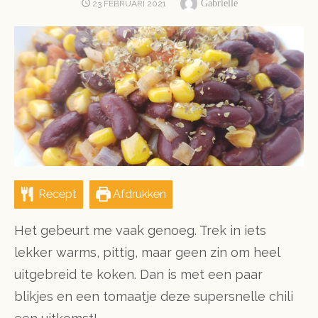
Author
POSTED
Gabrielle
23 FEBRUARI 2021
ON
Recept
Afdrukken
Het gebeurt me vaak genoeg. Trek in iets
lekker warms, pittig, maar geen zin om heel
uitgebreid te koken. Dan is met een paar
blikjes en een tomaatje deze supersnelle chili