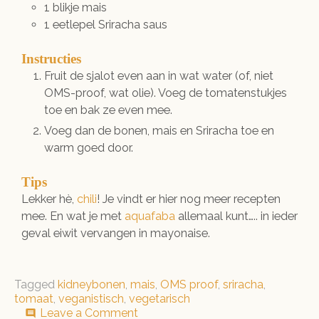
1
blikje
mais
1
eetlepel
Sriracha saus
Instructies
Fruit de sjalot even aan in wat water (of, niet
OMS-proof, wat olie). Voeg de tomatenstukjes
toe en bak ze even mee.
Voeg dan de bonen, mais en Sriracha toe en
warm goed door.
Tips
Lekker hè,
chili
! Je vindt er hier nog meer recepten
mee. En wat je met
aquafaba
allemaal kunt….. in ieder
geval eiwit vervangen in mayonaise.
Tagged
kidneybonen
,
mais
,
OMS proof
,
sriracha
,
tomaat
,
veganistisch
,
vegetarisch
on
Leave a Comment
comment