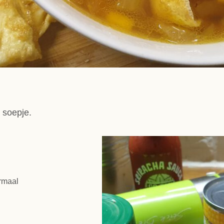
 soepje.
rmaal