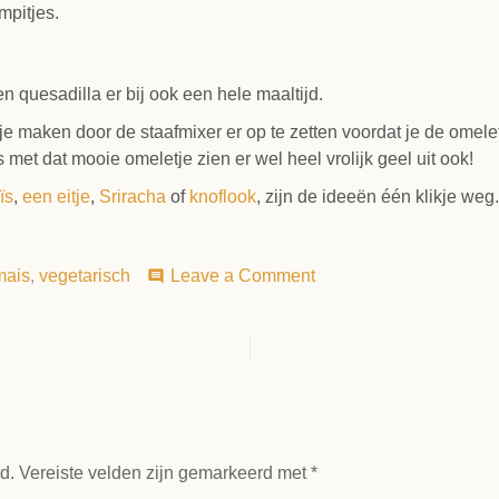
mpitjes.
 quesadilla er bij ook een hele maaltijd.
je maken door de staafmixer er op te zetten voordat je de omele
et dat mooie omeletje zien er wel heel vrolijk geel uit ook!
ïs
,
een eitje
,
Sriracha
of
knoflook
, zijn de ideeën één klikje weg.
on
mais
,
vegetarisch
Leave a Comment
comment
Maïssoep
d.
Vereiste velden zijn gemarkeerd met
*