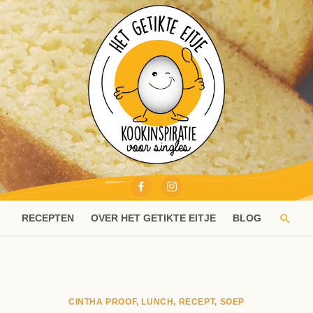
RECEPTEN
OVER HET GETIKTE EITJE
BLOG
CINTHA PROOF
,
LUNCH
,
RECEPT
,
SOEP