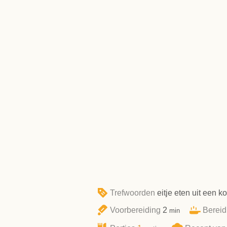
Trefwoorden
eitje eten uit een 
minuten
Voorbereiding
2
Berei
min