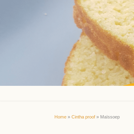
Skip
to
content
Home
»
Cintha proof
»
Maïssoep