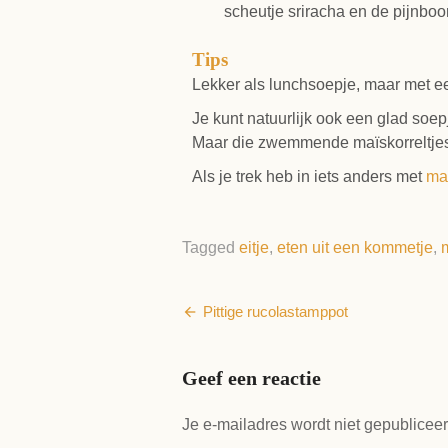
scheutje sriracha en de pijnboo
Tips
Lekker als lunchsoepje, maar met een
Je kunt natuurlijk ook een glad soep
Maar die zwemmende maïskorreltjes m
Als je trek heb in iets anders met
ma
Tagged
eitje
,
eten uit een kommetje
,
Bericht
Pittige rucolastamppot
navigatie
Geef een reactie
Je e-mailadres wordt niet gepubliceer