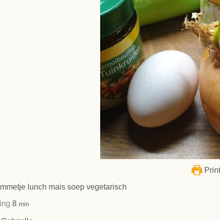
Print
kommetje lunch mais soep vegetarisch
minuten
ding
8
min