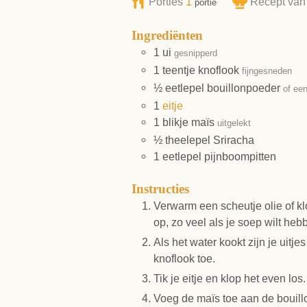
Porties
1
Recept va
portie
Ingrediënten
1
ui
gesnipperd
1
teentje
knoflook
fijngesneden
½
eetlepel
bouillonpoeder
of een
1
eitje
1
blikje
maïs
uitgelekt
½
theelepel
Sriracha
1
eetlepel
pijnboompitten
Instructies
Verwarm een scheutje olie of klo
op, zo veel als je soep wilt heb
Als het water kookt zijn je uitj
knoflook toe.
Tik je eitje en klop het even lo
Voeg de maïs toe aan de bouillon