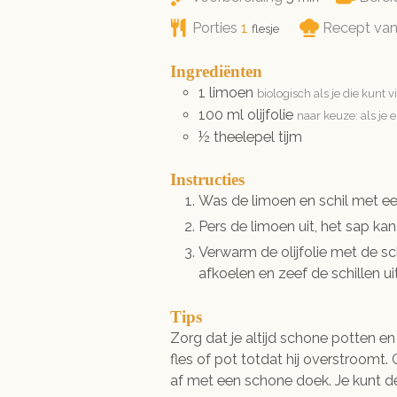
Porties
1
Recept va
flesje
Ingrediënten
1
limoen
biologisch als je die kunt 
100
ml
olijfolie
naar keuze: als je
½
theelepel
tijm
Instructies
Was de limoen en schil met een 
Pers de limoen uit, het sap kan 
Verwarm de olijfolie met de sch
afkoelen en zeef de schillen u
Tips
Zorg dat je altijd schone potten en
fles of pot totdat hij overstroomt. 
af met een schone doek. Je kunt d