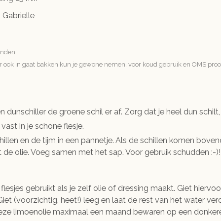
n
Gabrielle
vinden
 er ook in gaat bakken kun je gewone nemen, voor koud gebruik en OMS proof
dunschiller de groene schil er af. Zorg dat je heel dun schilt, 
vast in je schone flesje.
illen en de tijm in een pannetje. Als de schillen komen bovendr
it de olie. Voeg samen met het sap. Voor gebruik schudden :-)!
 flesjes gebruikt als je zelf olie of dressing maakt. Giet hier
Giet (voorzichtig, heet!) leeg en laat de rest van het water ver
eze limoenolie maximaal een maand bewaren op een donkere p