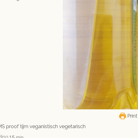
Print
OMS proof tijm veganistisch vegetarisch
minuten
ding
15
min