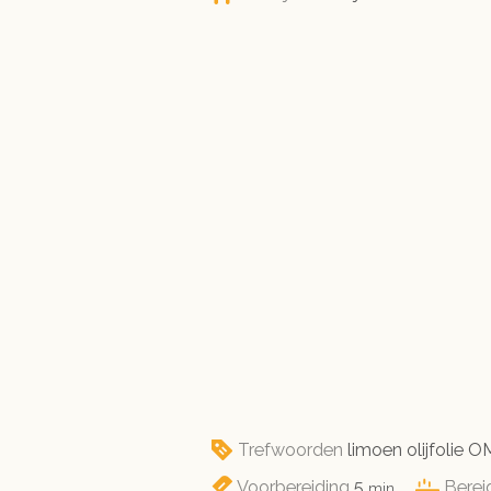
Trefwoorden
limoen olijfolie 
minuten
Voorbereiding
5
Berei
min