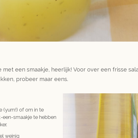
 met een smaakje, heerlijk! Voor over een frisse sa
akken, probeer maar eens.
e (yum!) of om in te
-met-een-smaakje te hebben
ker.
el weinig