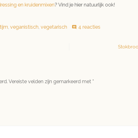
 dressing en kruidenmixen
? Vind je hier natuurlijk ook!
op
tijm
,
veganistisch
,
vegetarisch
4 reacties
comment
Limoenolie
Stokbroo
erd.
Vereiste velden zijn gemarkeerd met
*