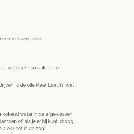
 gebruik je extra vierge
de witte schil smaakt bitter.
ijven, is de olie klaar. Laat 'm wat
voor kokend water in de afgewassen
dampen of, als je er bij kunt, droog
lek (niet in de zon).