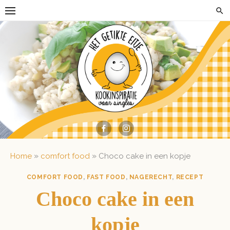
Skip
to
content
»
»
Home
comfort food
Choco cake in een kopje
COMFORT FOOD
,
FAST FOOD
,
NAGERECHT
,
RECEPT
Choco cake in een
kopje