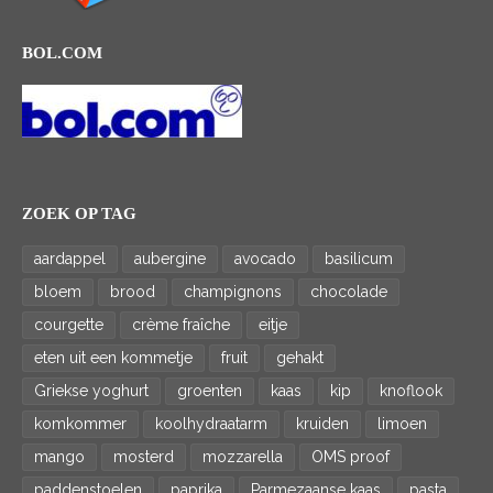
BOL.COM
ZOEK OP TAG
aardappel
aubergine
avocado
basilicum
bloem
brood
champignons
chocolade
courgette
crème fraîche
eitje
eten uit een kommetje
fruit
gehakt
Griekse yoghurt
groenten
kaas
kip
knoflook
komkommer
koolhydraatarm
kruiden
limoen
mango
mosterd
mozzarella
OMS proof
paddenstoelen
paprika
Parmezaanse kaas
pasta