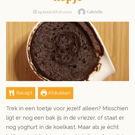
Author
POSTED
Gabrielle
29 AUGUSTUS 2020
ON
Recept
Afdrukken
Trek in een toetje voor jezelf alleen? Misschien
ligt er nog een bak ijs in de vriezer, of staat er
nog yoghurt in de koelkast. Maar als je écht