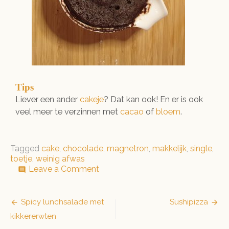
Tips
Liever een ander
cakeje
? Dat kan ook! En er is ook
veel meer te verzinnen met
cacao
of
bloem
.
Tagged
cake
,
chocolade
,
magnetron
,
makkelijk
,
single
,
toetje
,
weinig afwas
on
Leave a Comment
comment
Choco
cake
in
Bericht
Spicy lunchsalade met
Sushipizza
een
kikkererwten
navigatie
kopje