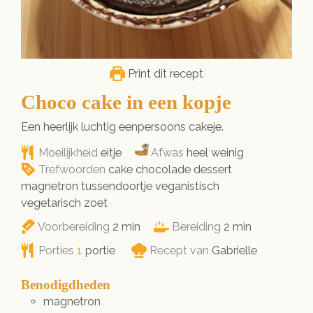
Print dit recept
Choco cake in een kopje
Een heerlijk luchtig eenpersoons cakeje.
Moeilijkheid
eitje
Afwas
heel weinig
Trefwoorden
cake chocolade dessert
magnetron tussendoortje veganistisch
vegetarisch zoet
minuten
minuten
Voorbereiding
2
min
Bereiding
2
min
Porties
1
portie
Recept van
Gabrielle
Benodigdheden
magnetron