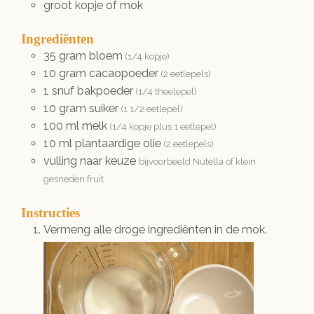
groot kopje of mok
Ingrediënten
35
gram
bloem
(1/4 kopje)
10
gram
cacaopoeder
(2 eetlepels)
1
snuf
bakpoeder
(1/4 theelepel)
10
gram
suiker
(1 1/2 eetlepel)
100
ml
melk
(1/4 kopje plus 1 eetlepel)
10
ml
plantaardige olie
(2 eetlepels)
vulling naar keuze
bijvoorbeeld Nutella of klein
gesneden fruit
Instructies
Vermeng alle droge ingrediënten in de mok.