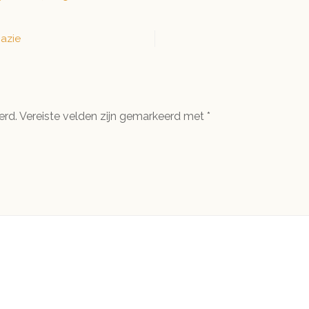
Bloemkoolspie
nazie
erd.
Vereiste velden zijn gemarkeerd met
*