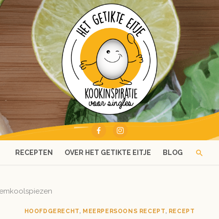
RECEPTEN
OVER HET GETIKTE EITJE
BLOG
emkoolspiezen
HOOFDGERECHT
,
MEERPERSOONS RECEPT
,
RECEPT