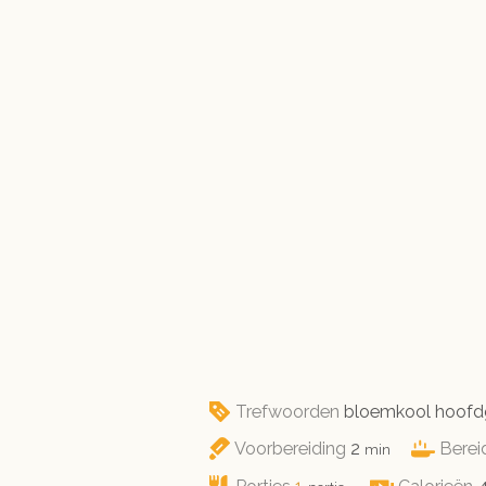
Trefwoorden
bloemkool hoofdge
minuten
Voorbereiding
2
Berei
min