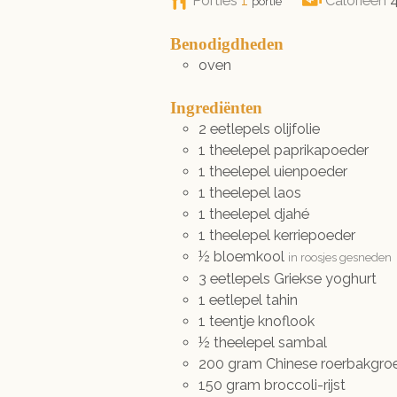
Porties
1
Calorieën
portie
Benodigdheden
oven
Ingrediënten
2
eetlepels
olijfolie
1
theelepel
paprikapoeder
1
theelepel
uienpoeder
1
theelepel
laos
1
theelepel
djahé
1
theelepel
kerriepoeder
½
bloemkool
in roosjes gesneden
3
eetlepels
Griekse yoghurt
1
eetlepel
tahin
1
teentje
knoflook
½
theelepel
sambal
200
gram
Chinese roerbakgro
150
gram
broccoli-rijst