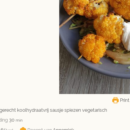
Print
recht koolhydraatvrij sausje spiezen vegetarisch
minuten
ding
30
min