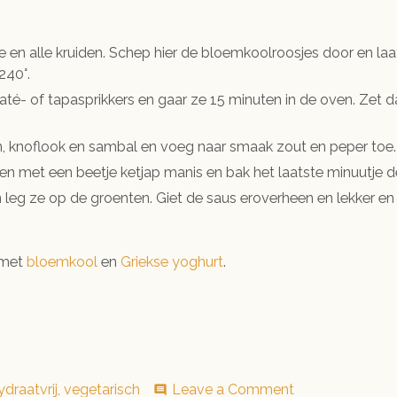
 en alle kruiden. Schep hier de bloemkoolroosjes door en laa
240°.
té- of tapasprikkers en gaar ze 15 minuten in de oven. Zet da
, knoflook en sambal en voeg naar smaak zout en peper toe.
n met een beetje ketjap manis en bak het laatste minuutje de
n leg ze op de groenten. Giet de saus eroverheen en lekker 
 met
bloemkool
en
Griekse yoghurt
.
on
draatvrij
,
vegetarisch
Leave a Comment
comment