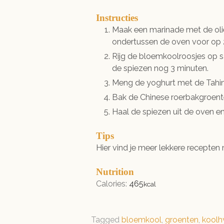
Instructies
Maak een marinade met de olie
ondertussen de oven voor op 
Rijg de bloemkoolroosjes op sa
de spiezen nog 3 minuten.
Meng de yoghurt met de Tahin
Bak de Chinese roerbakgroente
Haal de spiezen uit de oven e
Tips
Hier vind je meer lekkere recepten
Nutrition
Calories:
465
kcal
Tagged
bloemkool
,
groenten
,
koolhy