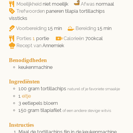
Moeilijkheid
niet moeilijk
Afwas
normaal
Trefwoorden
paneren tilapia tortillachips
vissticks
minuten
minuten
Voorbereiding
15
min
Bereiding
15
min
Porties
1
portie
Calorieën
700
kcal
Recept van
Annemiek
Benodigdheden
keukenmachine
Ingrediënten
100
gram
tortillachips
naturel of je favoriete smaakje
1
eitje
3
eetlepels
bloem
150
gram
tilapiafilet
of een andere stevige witvis
Instructies
Maal de tortillachips fijn in de keukenmachine.