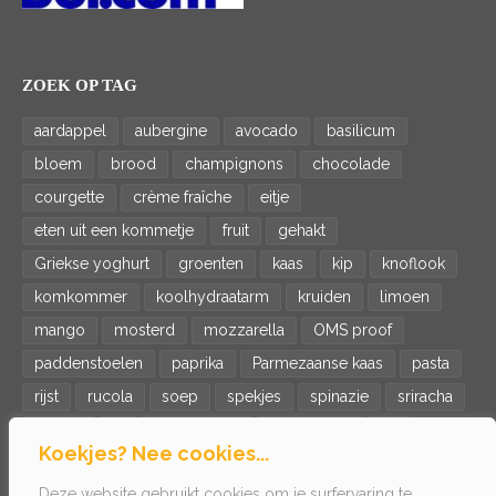
ZOEK OP TAG
aardappel
aubergine
avocado
basilicum
bloem
brood
champignons
chocolade
courgette
crème fraîche
eitje
eten uit een kommetje
fruit
gehakt
Griekse yoghurt
groenten
kaas
kip
knoflook
komkommer
koolhydraatarm
kruiden
limoen
mango
mosterd
mozzarella
OMS proof
paddenstoelen
paprika
Parmezaanse kaas
pasta
rijst
rucola
soep
spekjes
spinazie
sriracha
tomaat
ui
veganistisch
vegetarisch
vis
Koekjes? Nee cookies...
wortel
zalm
zoete aardappel
Deze website gebruikt cookies om je surfervaring te