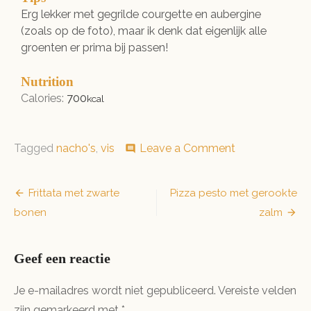
Erg lekker met gegrilde courgette en aubergine
(zoals op de foto), maar ik denk dat eigenlijk alle
groenten er prima bij passen!
Nutrition
Calories:
700
kcal
on
Tagged
nacho's
,
vis
Leave a Comment
comment
Tortillavisstick
Bericht
Frittata met zwarte
Pizza pesto met gerookte
bonen
zalm
navigatie
Geef een reactie
Je e-mailadres wordt niet gepubliceerd.
Vereiste velden
zijn gemarkeerd met
*