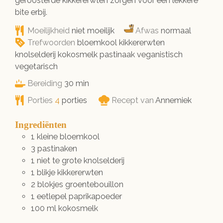
geroosterde kikkererwten zorgen voor een lekkere
bite erbij.
Moeilijkheid
niet moeilijk
Afwas
normaal
Trefwoorden
bloemkool kikkererwten
knolselderij kokosmelk pastinaak veganistisch
vegetarisch
minuten
Bereiding
30
min
Porties
4
porties
Recept van
Annemiek
Ingrediënten
1
kleine
bloemkool
3
pastinaken
1
niet te grote
knolselderij
1
blikje
kikkererwten
2
blokjes
groentebouillon
1
eetlepel
paprikapoeder
100
ml
kokosmelk