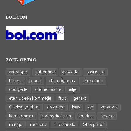
BOL.COM
ZOEK OP TAG
aardappel
aubergine
avocado
basilicum
bloem
brood
champignons
chocolade
courgette
crème fraîche
eitje
eten uit een kommetje
fruit
gehakt
Griekse yoghurt
groenten
kaas
kip
knoflook
komkommer
koolhydraatarm
kruiden
limoen
mango
mosterd
mozzarella
OMS proof