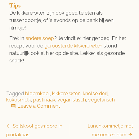
Tips
De kikkererwten zijn ook goed te eten als
tussendoortje, of ’s avonds op de bank bij een
filmpje!
Trek in
andere soep
? Je vindt er hier genoeg. En het
recept voor de
geroosterde kikkererwten
stond
natuurlijk ook al hier op de site. Lekker als gezonde
snack!
Tagged
bloemkool
,
kikkererwten
,
knolselderij
,
kokosmelk
,
pastinaak
,
veganistisch
,
vegetarisch
on
Leave a Comment
comment
Rijk
gevulde
soep
Bericht
Spitskool gesmoord in
Lunchkommetje met
pindakaas
meloen en ham
navigatie