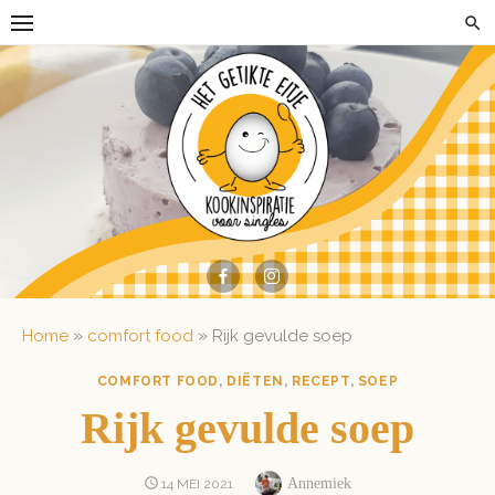
Skip
to
content
»
»
Home
comfort food
Rijk gevulde soep
COMFORT FOOD
,
DIËTEN
,
RECEPT
,
SOEP
Rijk gevulde soep
Author
POSTED
Annemiek
14 MEI 2021