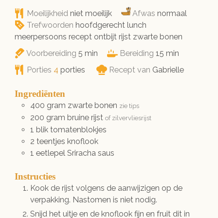
Moeilijkheid
niet moeilijk
Afwas
normaal
Trefwoorden
hoofdgerecht lunch
meerpersoons recept ontbijt rijst zwarte bonen
minuten
minuten
Voorbereiding
5
min
Bereiding
15
min
Porties
4
porties
Recept van
Gabrielle
Ingrediënten
400
gram
zwarte bonen
zie tips
200
gram
bruine rijst
of zilvervliesrijst
1
blik
tomatenblokjes
2
teentjes
knoflook
1
eetlepel
Sriracha saus
Instructies
Kook de rijst volgens de aanwijzigen op de
verpakking. Nastomen is niet nodig.
Snijd het uitje en de knoflook fijn en fruit dit in