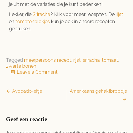
je uit met de variaties die je kunt bedenken!
Lekker, die
Sriracha
? Klik voor meer recepten. De
rijst
en
tomatenblokjes
kun je ook in andere recepten
gebruiken.
Tagged
meerpersoons recept
,
rijst
,
sriracha
,
tomaat
,
zwarte bonen
on
Leave a Comment
comment
Gallo
Pinto
Bericht
Avocado-eitje
Amerikaans gehaktbroodje
navigatie
Geef een reactie
Je e-mailadres wordt niet gepubliceerd.
Vereiste velden