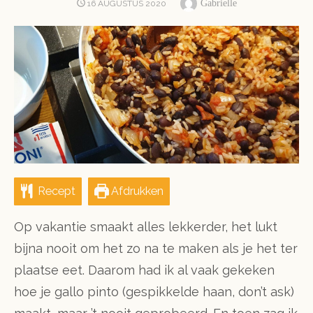
Author
POSTED
Gabrielle
16 AUGUSTUS 2020
ON
Recept
Afdrukken
Op vakantie smaakt alles lekkerder, het lukt
bijna nooit om het zo na te maken als je het ter
plaatse eet. Daarom had ik al vaak gekeken
hoe je gallo pinto (gespikkelde haan, don’t ask)