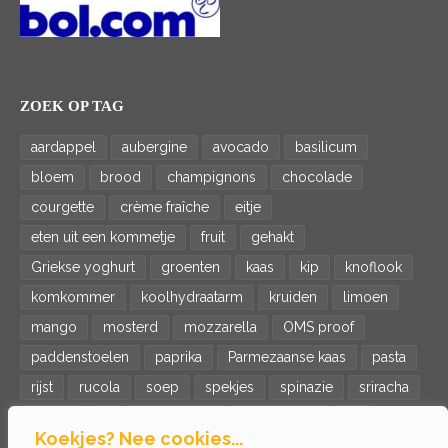
ZOEK OP TAG
aardappel
aubergine
avocado
basilicum
bloem
brood
champignons
chocolade
courgette
crème fraîche
eitje
eten uit een kommetje
fruit
gehakt
Griekse yoghurt
groenten
kaas
kip
knoflook
komkommer
koolhydraatarm
kruiden
limoen
mango
mosterd
mozzarella
OMS proof
paddenstoelen
paprika
Parmezaanse kaas
pasta
rijst
rucola
soep
spekjes
spinazie
sriracha
tomaat
ui
veganistisch
vegetarisch
vis
Koekjes? Nee cookies...
wortel
zalm
zoete aardappel